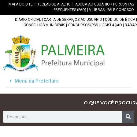
MAPA DO SITE
|
TECLAS DE ATALHO
|
AJUDA AO USUÁRIO / PERGUNTAS
FREQUENTES (FAQ)
|
V-LIBRAS
|
FALE CONOSCO
DIÁRIO OFICIAL
|
CARTA DE SERVIÇOS AO USUÁRIO
|
CÓDIGO DE ÉTICA
|
CONSELHOS MUNICIPAIS
|
CONCURSOS/PSS
|
LEGISLAÇÃO
|
RADAR
Menu da Prefeitura
O QUE VOCÊ PROCUR