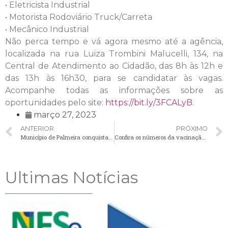
• Eletricista Industrial
• Motorista Rodoviário Truck/Carreta
• Mecânico Industrial
Não perca tempo e vá agora mesmo até a agência,
localizada na rua Luiza Trombini Malucelli, 134, na
Central de Atendimento ao Cidadão, das 8h às 12h e
das 13h às 16h30, para se candidatar às vagas.
Acompanhe todas as informações sobre as
oportunidades pelo site:
https://bit.ly/3FCALyB
.
março 27, 2023
ANTERIOR
PRÓXIMO
Município de Palmeira conquista projeto inovador para facilitar a obtenção da CNH
Confira os números da vacinação contra a Covid-19 em Palmeira
Ultimas Notícias