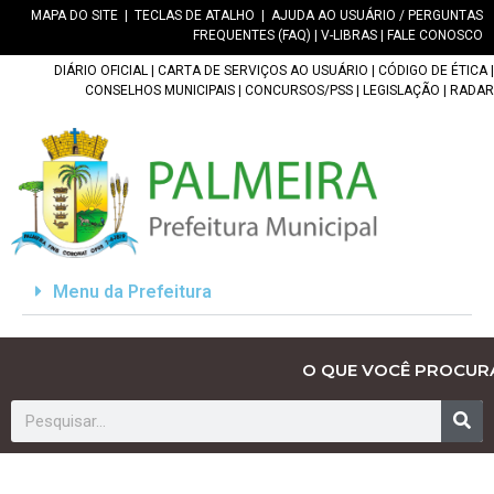
MAPA DO SITE
|
TECLAS DE ATALHO
|
AJUDA AO USUÁRIO / PERGUNTAS
FREQUENTES (FAQ)
|
V-LIBRAS
|
FALE CONOSCO
DIÁRIO OFICIAL
|
CARTA DE SERVIÇOS AO USUÁRIO
|
CÓDIGO DE ÉTICA
|
CONSELHOS MUNICIPAIS
|
CONCURSOS/PSS
|
LEGISLAÇÃO
|
RADAR
Menu da Prefeitura
O QUE VOCÊ PROCUR