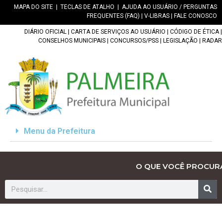
MAPA DO SITE
|
TECLAS DE ATALHO
|
AJUDA AO USUÁRIO / PERGUNTAS
FREQUENTES (FAQ)
|
V-LIBRAS
|
FALE CONOSCO
DIÁRIO OFICIAL
|
CARTA DE SERVIÇOS AO USUÁRIO
|
CÓDIGO DE ÉTICA
|
CONSELHOS MUNICIPAIS
|
CONCURSOS/PSS
|
LEGISLAÇÃO
|
RADAR
Menu da Prefeitura
O QUE VOCÊ PROCUR