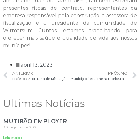
andamento da obra. Além disso, também estiveram
presentes fiscais de contrato, representantes da
empresa responsável pela construção, a assessora de
fiscalização e o presidente da comunidade de
Witmarsum. Juntos, estamos trabalhando para
oferecer mais saúde e qualidade de vida aos nossos
munícipes!
abril 13, 2023
ANTERIOR
PRÓXIMO
Prefeito e Secretaria de Educação realizam entrega de equipamentos e discutem segurança nas escolas
Município de Palmeira recebeu a visita de representantes do Instituto das Cidades Inteligentes (ICI)
Ultimas Notícias
MUTIRÃO EMPLOYER
30 de julho de 2026
Leia mais »