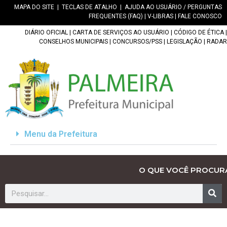
MAPA DO SITE
|
TECLAS DE ATALHO
|
AJUDA AO USUÁRIO / PERGUNTAS
FREQUENTES (FAQ)
|
V-LIBRAS
|
FALE CONOSCO
DIÁRIO OFICIAL
|
CARTA DE SERVIÇOS AO USUÁRIO
|
CÓDIGO DE ÉTICA
|
CONSELHOS MUNICIPAIS
|
CONCURSOS/PSS
|
LEGISLAÇÃO
|
RADAR
Menu da Prefeitura
O QUE VOCÊ PROCUR