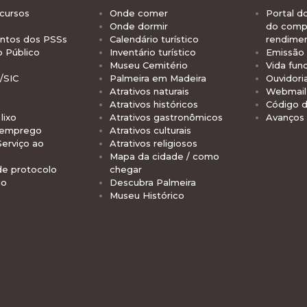
cursos
Onde comer
Portal d
Onde dormir
do comp
tos dos PSSs
Calendário turístico
rendime
o Público
Inventário turístico
Emissão 
Museu Cemitério
Vida func
/SIC
Palmeira em Madeira
Ouvidori
Atrativos naturais
Webmail 
Atrativos históricos
Código d
lixo
Atrativos gastronômicos
Avanços
 emprego
Atrativos culturais
Serviço ao
Atrativos religiosos
Mapa da cidade / como
de protocolo
chegar
io
Descubra Palmeira
Museu Histórico