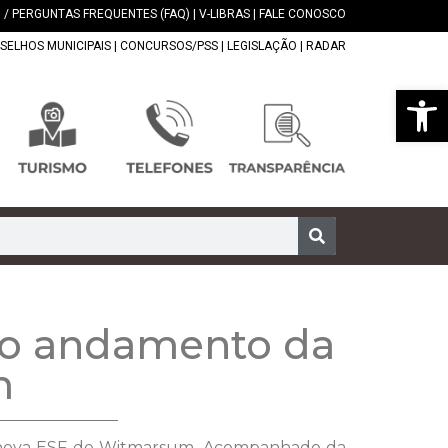
 / PERGUNTAS FREQUENTES (FAQ)
|
V-LIBRAS
|
FALE CONOSCO
SELHOS MUNICIPAIS
|
CONCURSOS/PSS
|
LEGISLAÇÃO
|
RADAR
Abrir 
r o andamento da
m
da nova ESF de Witmarsum. Acompanhado da