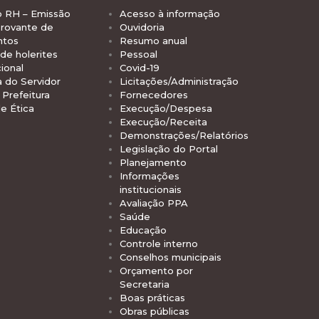
o RH – Emissão
Acesso à informação
rovante de
Ouvidoria
ntos
Resumo anual
de holerites
Pessoal
ional
Covid-19
a do Servidor
Licitações/Administração
Prefeitura
Fornecedores
e Ética
Execução/Despesa
Execução/Receita
Demonstrações/Relatórios
Legislação do Portal
Planejamento
Informações
institucionais
Avaliação PPA
Saúde
Educação
Controle interno
Conselhos municipais
Orçamento por
Secretaria
Boas práticas
Obras públicas