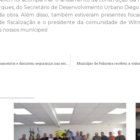
arques, do Secretário de Desenvolvimento Urbano Diego
a obra. Além disso, também estiveram presentes fisca
 de fiscalização e o presidente da comunidade de Wi
s nossos munícipes!
Prefeito e Secretaria de Educação realizam entrega de equipamentos e discutem segurança nas escolas
Município de Palmeira recebeu a visita 