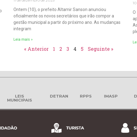
11 de dezembro de 2025
10
Ontem (10), o prefeito Altamir Sanson anunciou
o
O 
oficialmente os novos secretários que irão compor a
ap
gestão municipal a partir do próximo ano. As mudanças
As
integram
pl
Leia mais »
Le
« Anterior
1
2
3
4
5
Seguinte »
LEIS
DETRAN
RPPS
IMASP
D
MUNICIPAIS