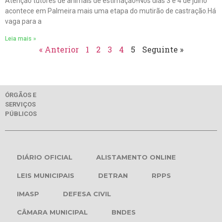
Atenção tutores de animais de estimação!!Nos dias 3 e 4 de julho
acontece em Palmeira mais uma etapa do mutirão de castração.Há
vaga para a
Leia mais »
« Anterior
1
2
3
4
5
Seguinte »
ÓRGÃOS E
SERVIÇOS
PÚBLICOS
DIÁRIO OFICIAL
ALISTAMENTO ONLINE
LEIS MUNICIPAIS
DETRAN
RPPS
IMASP
DEFESA CIVIL
CÂMARA MUNICIPAL
BNDES