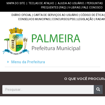
MAPA DO SITE
|
TECLAS DE ATALHO
|
AJUDA AO USUÁRIO / PERGUNTAS
FREQUENTES (FAQ)
|
V-LIBRAS
|
FALE CONOSCO
DIÁRIO OFICIAL
|
CARTA DE SERVIÇOS AO USUÁRIO
|
CÓDIGO DE ÉTICA
|
CONSELHOS MUNICIPAIS
|
CONCURSOS/PSS
|
LEGISLAÇÃO
|
RADAR
Menu da Prefeitura
O QUE VOCÊ PROCUR