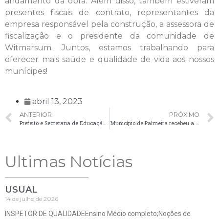
andamento da obra. Além disso, também estiveram
presentes fiscais de contrato, representantes da
empresa responsável pela construção, a assessora de
fiscalização e o presidente da comunidade de
Witmarsum. Juntos, estamos trabalhando para
oferecer mais saúde e qualidade de vida aos nossos
munícipes!
abril 13, 2023
ANTERIOR
PRÓXIMO
Prefeito e Secretaria de Educação realizam entrega de equipamentos e discutem segurança nas escolas
Município de Palmeira recebeu a visita de representantes do Instituto das Cidades Inteligentes (ICI)
Ultimas Notícias
USUAL
14 de julho de 2026
INSPETOR DE QUALIDADEEnsino Médio completo;Noções de