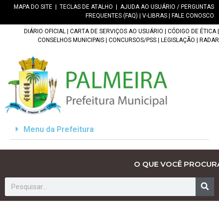
MAPA DO SITE
|
TECLAS DE ATALHO
|
AJUDA AO USUÁRIO / PERGUNTAS
FREQUENTES (FAQ)
|
V-LIBRAS
|
FALE CONOSCO
DIÁRIO OFICIAL
|
CARTA DE SERVIÇOS AO USUÁRIO
|
CÓDIGO DE ÉTICA
|
CONSELHOS MUNICIPAIS
|
CONCURSOS/PSS
|
LEGISLAÇÃO
|
RADAR
Menu da Prefeitura
O QUE VOCÊ PROCUR