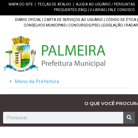
MAPA DO SITE
|
TECLAS DE ATALHO
|
AJUDA AO USUÁRIO / PERGUNTAS
FREQUENTES (FAQ)
|
V-LIBRAS
|
FALE CONOSCO
DIÁRIO OFICIAL
|
CARTA DE SERVIÇOS AO USUÁRIO
|
CÓDIGO DE ÉTICA
|
CONSELHOS MUNICIPAIS
|
CONCURSOS/PSS
|
LEGISLAÇÃO
|
RADAR
Menu da Prefeitura
O QUE VOCÊ PROCUR