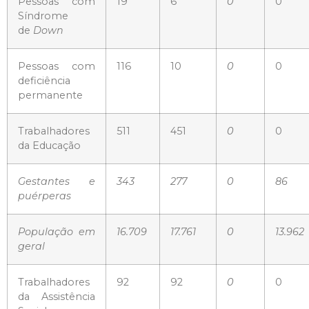
Pessoas com
19
6
0
0
Síndrome
de
Down
Pessoas com
116
10
0
0
deficiência
permanente
Trabalhadores
511
451
0
0
da Educação
Gestantes e
343
277
0
86
puérperas
População em
16.709
17.761
0
13.962
geral
Trabalhadores
92
92
0
0
da Assistência