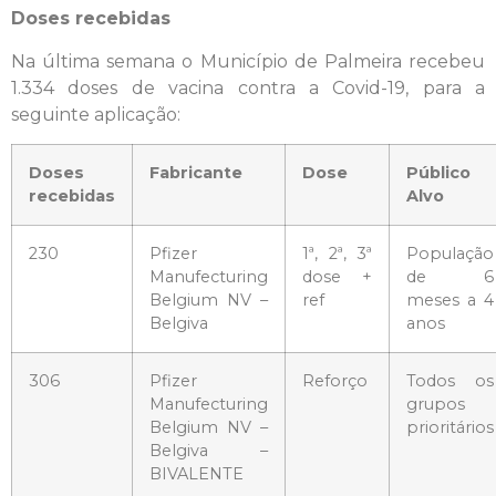
Doses recebidas
Na última semana o Município de Palmeira recebeu
1.334 doses de vacina contra a Covid-19, para a
seguinte aplicação:
Doses
Fabricante
Dose
Público
recebidas
Alvo
230
Pfizer
1ª, 2ª, 3ª
População
Manufecturing
dose +
de 6
Belgium NV –
ref
meses a 4
Belgiva
anos
306
Pfizer
Reforço
Todos os
Manufecturing
grupos
Belgium NV –
prioritários
Belgiva –
BIVALENTE