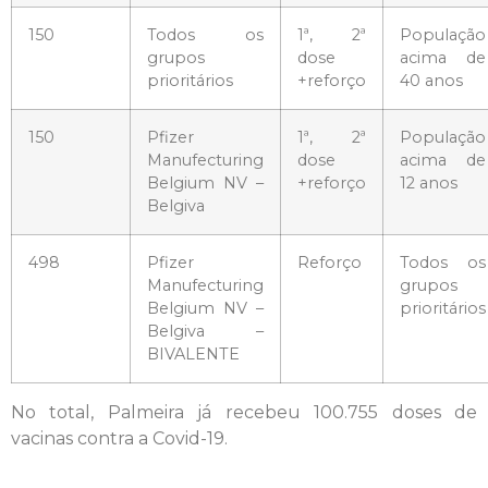
150
Todos os
1ª, 2ª
População
grupos
dose
acima de
prioritários
+reforço
40 anos
150
Pfizer
1ª, 2ª
População
Manufecturing
dose
acima de
Belgium NV –
+reforço
12 anos
Belgiva
498
Pfizer
Reforço
Todos os
Manufecturing
grupos
Belgium NV –
prioritários
Belgiva –
BIVALENTE
No total, Palmeira já recebeu 100.755 doses de
vacinas contra a Covid-19.