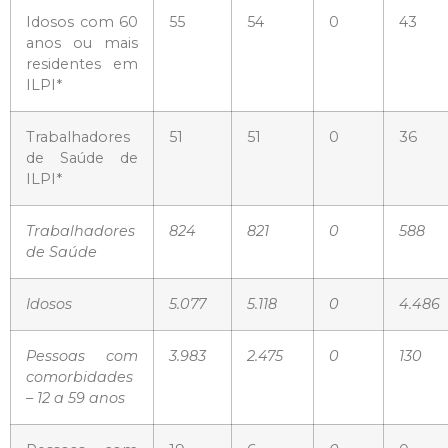
Idosos com 60
55
54
0
43
anos ou mais
residentes em
ILPI*
Trabalhadores
51
51
0
36
de Saúde de
ILPI*
Trabalhadores
824
821
0
588
de Saúde
Idosos
5.077
5.118
0
4.486
Pessoas com
3.983
2.475
0
130
comorbidades
– 12 a 59 anos