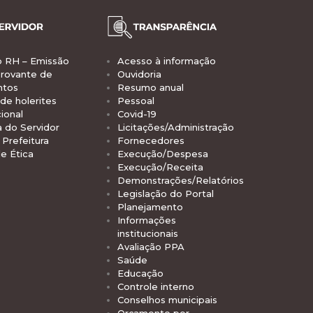
o RH – Emissão
Acesso à informação
rovante de
Ouvidoria
ntos
Resumo anual
de holerites
Pessoal
ional
Covid-19
a do Servidor
Licitações/Administração
Prefeitura
Fornecedores
e Ética
Execução/Despesa
Execução/Receita
Demonstrações/Relatórios
Legislação do Portal
Planejamento
Informações
institucionais
Avaliação PPA
Saúde
Educação
Controle interno
Conselhos municipais