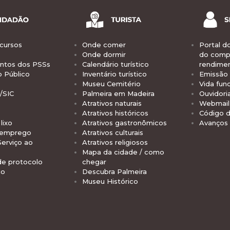
cursos
Onde comer
Portal d
Onde dormir
do comp
tos dos PSSs
Calendário turístico
rendime
o Público
Inventário turístico
Emissão 
Museu Cemitério
Vida func
/SIC
Palmeira em Madeira
Ouvidori
Atrativos naturais
Webmail 
Atrativos históricos
Código d
lixo
Atrativos gastronômicos
Avanços
 emprego
Atrativos culturais
Serviço ao
Atrativos religiosos
Mapa da cidade / como
de protocolo
chegar
io
Descubra Palmeira
Museu Histórico