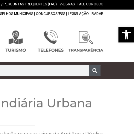
 / PERGUNTAS FREQUENTES (FAQ)
|
V-LIBRAS
|
FALE CONOSCO
SELHOS MUNICIPAIS
|
CONCURSOS/PSS
|
LEGISLAÇÃO
|
RADAR
Abrir 
undiária Urbana
ulação para participar da Audiência Pública