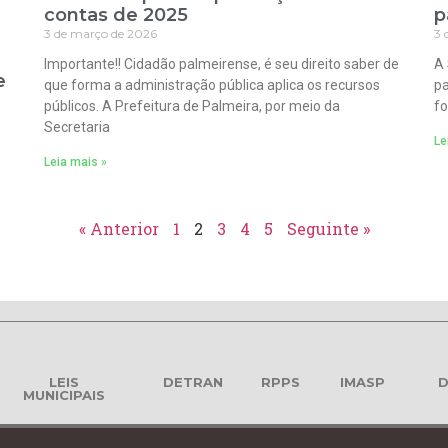
contas de 2025
p
3 de março de 2026
3 
Importante!! Cidadão palmeirense, é seu direito saber de
A 
e
que forma a administração pública aplica os recursos
pa
públicos. A Prefeitura de Palmeira, por meio da
fo
Secretaria
Le
Leia mais »
« Anterior
1
2
3
4
5
Seguinte »
LEIS
DETRAN
RPPS
IMASP
D
MUNICIPAIS