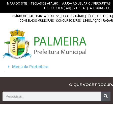
MAPA DO SITE
|
TECLAS DE ATALHO
|
AJUDA AO USUÁRIO / PERGUNTAS
FREQUENTES (FAQ)
|
V-LIBRAS
|
FALE CONOSCO
DIÁRIO OFICIAL
|
CARTA DE SERVIÇOS AO USUÁRIO
|
CÓDIGO DE ÉTICA
|
CONSELHOS MUNICIPAIS
|
CONCURSOS/PSS
|
LEGISLAÇÃO
|
RADAR
Menu da Prefeitura
O QUE VOCÊ PROCUR