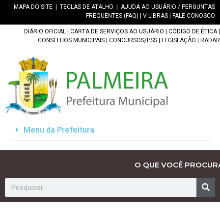
MAPA DO SITE
|
TECLAS DE ATALHO
|
AJUDA AO USUÁRIO / PERGUNTAS
FREQUENTES (FAQ)
|
V-LIBRAS
|
FALE CONOSCO
DIÁRIO OFICIAL
|
CARTA DE SERVIÇOS AO USUÁRIO
|
CÓDIGO DE ÉTICA
|
CONSELHOS MUNICIPAIS
|
CONCURSOS/PSS
|
LEGISLAÇÃO
|
RADAR
Menu da Prefeitura
O QUE VOCÊ PROCUR