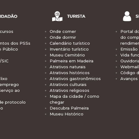
cursos
Onde comer
Portal d
Onde dormir
do comp
tos dos PSSs
Calendário turístico
rendime
o Público
Inventário turístico
Emissão 
Museu Cemitério
Vida func
/SIC
Palmeira em Madeira
Ouvidori
Atrativos naturais
Webmail 
Atrativos históricos
Código d
lixo
Atrativos gastronômicos
Avanços
 emprego
Atrativos culturais
Serviço ao
Atrativos religiosos
Mapa da cidade / como
de protocolo
chegar
io
Descubra Palmeira
Museu Histórico