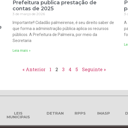
Prefeitura publica prestação de
P
contas de 2025
p
3 de março de 2026
3 
Importante!! Cidadão palmeirense, é seu direito saber de
A 
e
que forma a administração pública aplica os recursos
pa
públicos. A Prefeitura de Palmeira, por meio da
fo
Secretaria
Le
Leia mais »
« Anterior
1
2
3
4
5
Seguinte »
LEIS
DETRAN
RPPS
IMASP
D
MUNICIPAIS