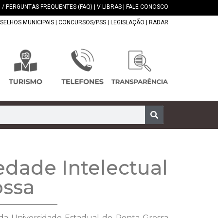
 / PERGUNTAS FREQUENTES (FAQ)
|
V-LIBRAS
|
FALE CONOSCO
SELHOS MUNICIPAIS
|
CONCURSOS/PSS
|
LEGISLAÇÃO
|
RADAR
edade Intelectual
ossa
 da Universidade Estadual de Ponta Grossa