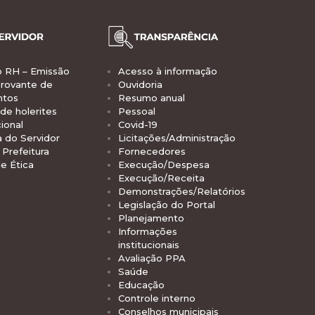
o RH – Emissão
Acesso à informação
rovante de
Ouvidoria
ntos
Resumo anual
de holerites
Pessoal
ional
Covid-19
a do Servidor
Licitações/Administração
Prefeitura
Fornecedores
e Ética
Execução/Despesa
Execução/Receita
Demonstrações/Relatórios
Legislação do Portal
Planejamento
Informações
institucionais
Avaliação PPA
Saúde
Educação
Controle interno
Conselhos municipais