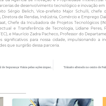
arcerias de desenvolvimento tecnológico e inovação em 
to Sérgio Belich, Vice-prefeito Major Schulli, chefe
Diretora de Rendas, Indústria, Comércio e Emprego Daia
 Laat, Chefe da Incubadora de Projetos Tecnológicos (I
ectual e Transferência de Tecnologia, Lidiane Peres
EC), e Maurício Zadra Pacheco, Professor do Departam
 significativos para nossa cidade, impulsionando a i
s que surgirão dessa parceria.
Palmeira ganha destaque nacional no Observatório Nacional de Segurança Viária pelas ações impactantes do Maio Amarelo 2023
Trânsito alterado no centro de Pal