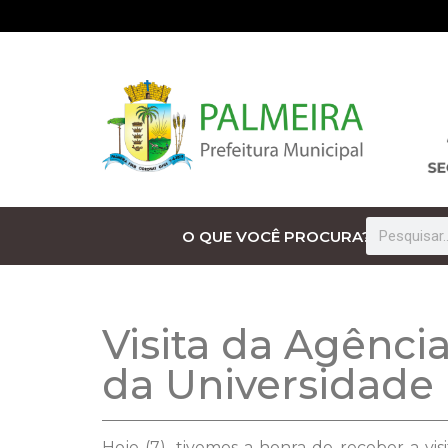
O QUE VOCÊ PROCURA?
Visita da Agênci
da Universidade 
Hoje (7), tivemos a honra de receber a v