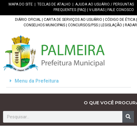
MAPA DO SITE
|
TECLAS DE ATALHO
|
AJUDA AO USUÁRIO / PERGUNTAS
FREQUENTES (FAQ)
|
V-LIBRAS
|
FALE CONOSCO
DIÁRIO OFICIAL
|
CARTA DE SERVIÇOS AO USUÁRIO
|
CÓDIGO DE ÉTICA
|
CONSELHOS MUNICIPAIS
|
CONCURSOS/PSS
|
LEGISLAÇÃO
|
RADAR
Menu da Prefeitura
O QUE VOCÊ PROCUR