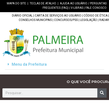
MAPA DO SITE
|
TECLAS DE ATALHO
|
AJUDA AO USUÁRIO / PERGUNTAS
FREQUENTES (FAQ)
|
V-LIBRAS
|
FALE CONOSCO
DIÁRIO OFICIAL
|
CARTA DE SERVIÇOS AO USUÁRIO
|
CÓDIGO DE ÉTICA
|
CONSELHOS MUNICIPAIS
|
CONCURSOS/PSS
|
LEGISLAÇÃO
|
RADAR
Menu da Prefeitura
O QUE VOCÊ PROCUR