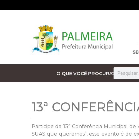
O QUE VOCÊ PROCURA?
13ª CONFERÊNCI
Participe da 13ª Conferência Municipal d
SUAS que queremos”, esse evento é de ext