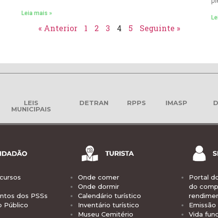
pl
Leia mais »
Le
« Anterior
1
2
3
4
5
Seguinte »
LEIS
DETRAN
RPPS
IMASP
D
MUNICIPAIS
cursos
Onde comer
Portal d
Onde dormir
do comp
tos dos PSSs
Calendário turístico
rendime
o Público
Inventário turístico
Emissão 
Museu Cemitério
Vida func