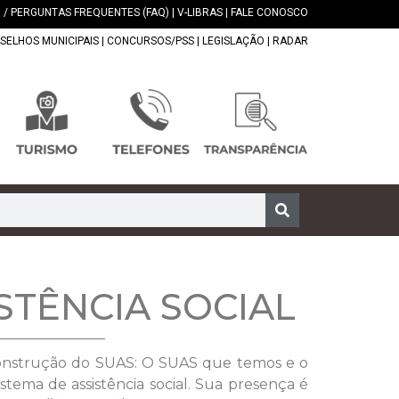
 / PERGUNTAS FREQUENTES (FAQ)
|
V-LIBRAS
|
FALE CONOSCO
SELHOS MUNICIPAIS
|
CONCURSOS/PSS
|
LEGISLAÇÃO
|
RADAR
STÊNCIA SOCIAL
econstrução do SUAS: O SUAS que temos e o
ema de assistência social. Sua presença é