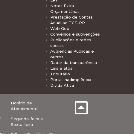
LRF
Notas Extra
Orçamentárias
Prestação de Contas
Anual ao TCE-PR
Web Geo
Convênios e subvenções
Publicações e redes
sociais
Audiências Públicas e
outros
Radar da transparência
Leis e atos
Tributário
Portal inadimplência
Dívida Ativa
Horário de
Atendimento
P
Segunda-feira a
Sexta-feira