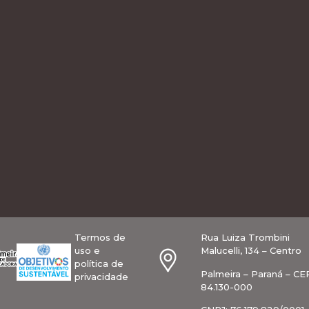
Termos de
Rua Luiza Trombini
uso e
Malucelli, 134 – Centro
política de
Palmeira – Paraná – CE
privacidade
84.130-000