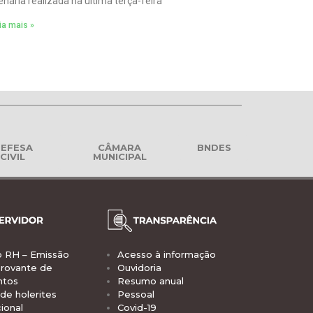
enária realizada na última terça-feira
ia mais »
EFESA
CÂMARA
BNDES
CIVIL
MUNICIPAL
o RH – Emissão
Acesso à informação
rovante de
Ouvidoria
ntos
Resumo anual
de holerites
Pessoal
ional
Covid-19