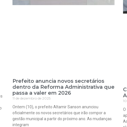
Prefeito anuncia novos secretários
dentro da Reforma Administrativa que
C
passa a valer em 2026
A
es
11 de dezembro de 2025
10
Ontem (10), o prefeito Altamir Sanson anunciou
o
O 
oficialmente os novos secretários que irão compor a
ap
gestão municipal a partir do próximo ano. As mudanças
As
integram