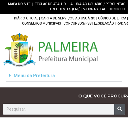
MAPA DO SITE
|
TECLAS DE ATALHO
|
AJUDA AO USUÁRIO / PERGUNTAS
FREQUENTES (FAQ)
|
V-LIBRAS
|
FALE CONOSCO
DIÁRIO OFICIAL
|
CARTA DE SERVIÇOS AO USUÁRIO
|
CÓDIGO DE ÉTICA
|
CONSELHOS MUNICIPAIS
|
CONCURSOS/PSS
|
LEGISLAÇÃO
|
RADAR
Menu da Prefeitura
O QUE VOCÊ PROCUR