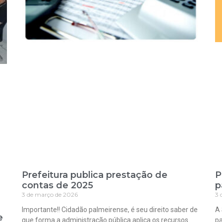
Prefeitura publica prestação de
P
contas de 2025
p
3 de março de 2026
3 
Importante!! Cidadão palmeirense, é seu direito saber de
A 
e
que forma a administração pública aplica os recursos
pa