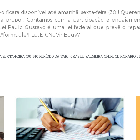
o ficará disponível até amanhã, sexta-feira (30)! Quer
êm a propor. Contamos com a participação e engajame
 Lei Paulo Gustavo é uma lei federal que prevê o repas
ps://forms.gle/FLptE1CNqVinBdgv7
AVISO IMPORTANTE: O SETOR DE TFD ESTARÁ FECHADO NA SEXTA-FEIRA (30) NO PERÍODO DA TARDE