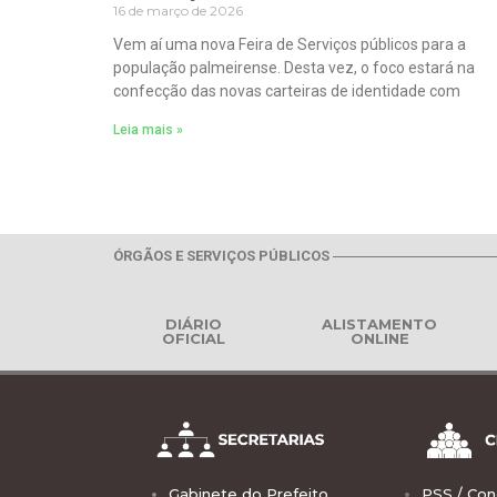
16 de março de 2026
Vem aí uma nova Feira de Serviços públicos para a
população palmeirense. Desta vez, o foco estará na
confecção das novas carteiras de identidade com
Leia mais »
ÓRGÃOS E SERVIÇOS PÚBLICOS
DIÁRIO
ALISTAMENTO
OFICIAL
ONLINE
Gabinete do Prefeito
PSS / Con