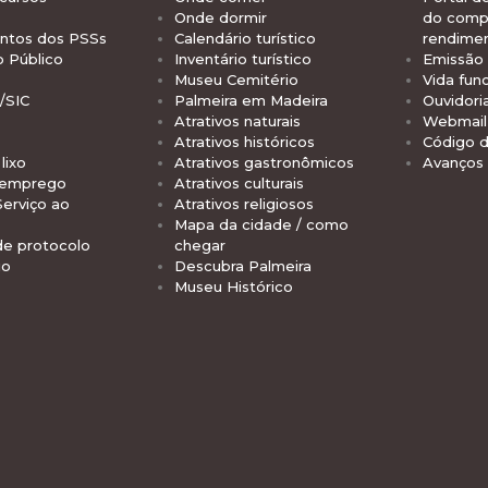
Onde dormir
do comp
tos dos PSSs
Calendário turístico
rendime
o Público
Inventário turístico
Emissão 
Museu Cemitério
Vida func
/SIC
Palmeira em Madeira
Ouvidori
Atrativos naturais
Webmail 
Atrativos históricos
Código d
lixo
Atrativos gastronômicos
Avanços
 emprego
Atrativos culturais
Serviço ao
Atrativos religiosos
Mapa da cidade / como
de protocolo
chegar
io
Descubra Palmeira
Museu Histórico