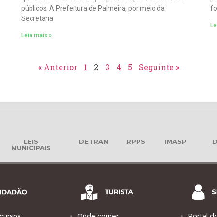
públicos. A Prefeitura de Palmeira, por meio da
fo
Secretaria
Le
Leia mais »
« Anterior
1
2
3
4
5
Seguinte »
LEIS
DETRAN
RPPS
IMASP
D
MUNICIPAIS
cursos
Onde comer
Portal d