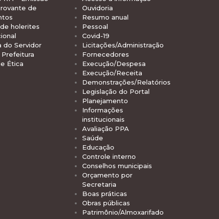
rovante de
Ouvidoria
ntos
Resumo anual
de holerites
Pessoal
ional
Covid-19
a do Servidor
Licitações/Administração
Prefeitura
Fornecedores
e Ética
Execução/Despesa
Execução/Receita
Demonstrações/Relatórios
Legislação do Portal
Planejamento
Informações
institucionais
Avaliação PPA
Saúde
Educação
Controle interno
Conselhos municipais
Orçamento por
Secretaria
Boas práticas
Obras públicas
Patrimônio/Almoxarifado