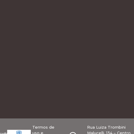
Termos de
Rua Luiza Trombini
uso e
Malucelli, 134 – Centro