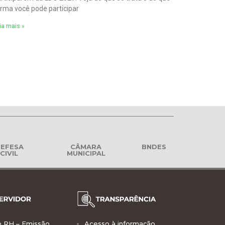
rma você pode participar
ia mais »
EFESA
CÂMARA
BNDES
CIVIL
MUNICIPAL
o RH – Emissão
Acesso à informação