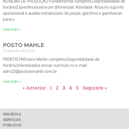
AUXILIAR DE PRODUÇÃO Fundamental completo;Disponibilidade de
horário;Experiência séra um diferencial. Atividade: Atua no suporte
operacional e auxilia nomanuseio de peças, ganchos e gancheiras
para o
Leia mais »
POSTO MAHLE
22 de julho de 2026
FRENTISTAEnsino Médio completo;Disponibilidade de
horário;Interessados enviar currículo no e-mail:
adm23@postosmahle.com.br
Leia mais »
« Anterior
1
2
3
4
5
Seguinte »
ÓRGÃOS E
SERVIÇOS
PÚBLICOS