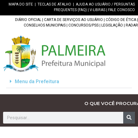
MAPA DO SITE
|
TECLAS DE ATALHO
|
AJUDA AO USUÁRIO / PERGUNTAS
FREQUENTES (FAQ)
|
V-LIBRAS
|
FALE CONOSCO
DIÁRIO OFICIAL
|
CARTA DE SERVIÇOS AO USUÁRIO
|
CÓDIGO DE ÉTICA
|
CONSELHOS MUNICIPAIS
|
CONCURSOS/PSS
|
LEGISLAÇÃO
|
RADAR
Menu da Prefeitura
O QUE VOCÊ PROCUR