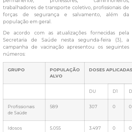
permanente, professores, caminhoneiros,
trabalhadores de transporte coletivo, profissionais de
forças de segurança e salvamento, além da
população em geral.
De acordo com as atualizações fornecidas pela
Secretaria de Saúde nesta segunda-feira (3), a
campanha de vacinação apresentou os seguintes
números:
GRUPO
POPULAÇÃO
DOSES APLICADA
ALVO
DU
D1
D
Profissionais
589
307
0
0
de Saúde
Idosos
5.055
3.497
0
0