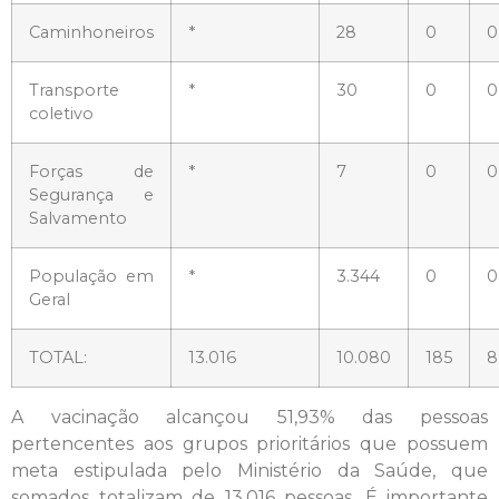
Caminhoneiros
*
28
0
0
Transporte
*
30
0
0
coletivo
Forças de
*
7
0
0
Segurança e
Salvamento
População em
*
3.344
0
0
Geral
TOTAL:
13.016
10.080
185
8
A vacinação alcançou 51,93% das pessoas
pertencentes aos grupos prioritários que possuem
meta estipulada pelo Ministério da Saúde, que
somados totalizam de 13.016 pessoas. É importante