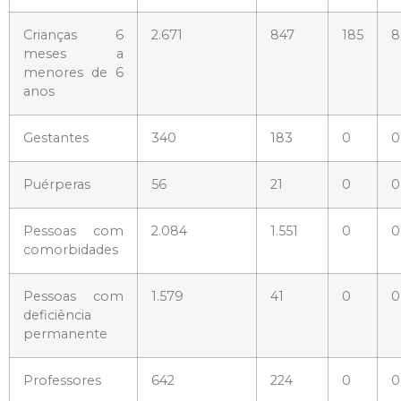
Crianças 6
2.671
847
185
8
meses a
menores de 6
anos
Gestantes
340
183
0
0
Puérperas
56
21
0
0
Pessoas com
2.084
1.551
0
0
comorbidades
Pessoas com
1.579
41
0
0
deficiência
permanente
Professores
642
224
0
0