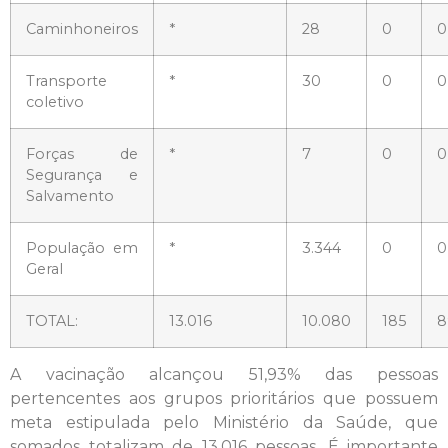
Caminhoneiros
*
28
0
0
Transporte
*
30
0
0
coletivo
Forças de
*
7
0
0
Segurança e
Salvamento
População em
*
3.344
0
0
Geral
TOTAL:
13.016
10.080
185
8
A vacinação alcançou 51,93% das pessoas
pertencentes aos grupos prioritários que possuem
meta estipulada pelo Ministério da Saúde, que
somados totalizam de 13.016 pessoas. É importante