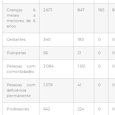
Crianças 6
2.671
847
185
8
meses a
menores de 6
anos
Gestantes
340
183
0
0
Puérperas
56
21
0
0
Pessoas com
2.084
1.551
0
0
comorbidades
Pessoas com
1.579
41
0
0
deficiência
permanente
Professores
642
224
0
0