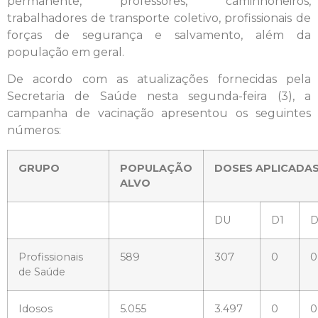
permanente, professores, caminhoneiros,
trabalhadores de transporte coletivo, profissionais de
forças de segurança e salvamento, além da
população em geral.
De acordo com as atualizações fornecidas pela
Secretaria de Saúde nesta segunda-feira (3), a
campanha de vacinação apresentou os seguintes
números:
GRUPO
POPULAÇÃO
DOSES APLICADA
ALVO
DU
D1
D
Profissionais
589
307
0
0
de Saúde
Idosos
5.055
3.497
0
0