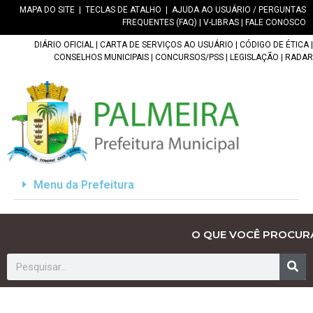
MAPA DO SITE
|
TECLAS DE ATALHO
|
AJUDA AO USUÁRIO / PERGUNTAS
FREQUENTES (FAQ)
|
V-LIBRAS
|
FALE CONOSCO
DIÁRIO OFICIAL
|
CARTA DE SERVIÇOS AO USUÁRIO
|
CÓDIGO DE ÉTICA
|
CONSELHOS MUNICIPAIS
|
CONCURSOS/PSS
|
LEGISLAÇÃO
|
RADAR
Menu da Prefeitura
O QUE VOCÊ PROCUR