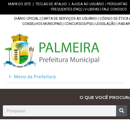
MAPA DO SITE
|
TECLAS DE ATALHO
|
AJUDA AO USUÁRIO / PERGUNTAS
FREQUENTES (FAQ)
|
V-LIBRAS
|
FALE CONOSCO
DIÁRIO OFICIAL
|
CARTA DE SERVIÇOS AO USUÁRIO
|
CÓDIGO DE ÉTICA
|
CONSELHOS MUNICIPAIS
|
CONCURSOS/PSS
|
LEGISLAÇÃO
|
RADAR
Menu da Prefeitura
O QUE VOCÊ PROCUR