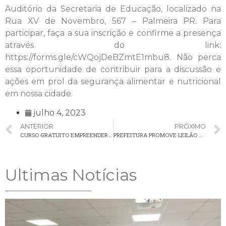
Auditório da Secretaria de Educação, localizado na
Rua XV de Novembro, 567 – Palmeira PR. Para
participar, faça a sua inscrição e confirme a presença
através do link:
https://forms.gle/cWQojDeBZmtE1mbu8. Não perca
essa oportunidade de contribuir para a discussão e
ações em prol da segurança alimentar e nutricional
em nossa cidade.
julho 4, 2023
ANTERIOR
PRÓXIMO
CURSO GRATUITO EMPREENDER COM AS REDES SOCIAIS: APRENDA A IMPULSIONAR SEU NEGÓCIO
PREFEITURA PROMOVE LEILÃO DE VEÍCULOS LEVES, ÔNIBUS, MÁQUINAS, MÓVEIS, SUCATAS E OUTROS ITENS – PARTICIPAÇÃO ONLINE DISPONÍVEL
Ultimas Notícias