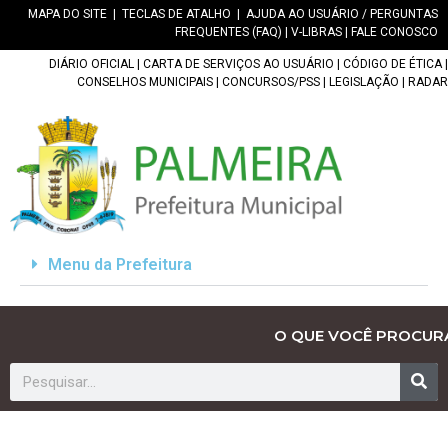
MAPA DO SITE
|
TECLAS DE ATALHO
|
AJUDA AO USUÁRIO / PERGUNTAS
FREQUENTES (FAQ)
|
V-LIBRAS
|
FALE CONOSCO
DIÁRIO OFICIAL
|
CARTA DE SERVIÇOS AO USUÁRIO
|
CÓDIGO DE ÉTICA
|
CONSELHOS MUNICIPAIS
|
CONCURSOS/PSS
|
LEGISLAÇÃO
|
RADAR
Menu da Prefeitura
O QUE VOCÊ PROCUR