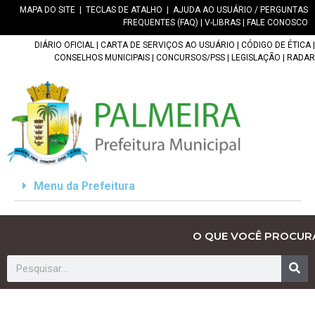
MAPA DO SITE
|
TECLAS DE ATALHO
|
AJUDA AO USUÁRIO / PERGUNTAS
FREQUENTES (FAQ)
|
V-LIBRAS
|
FALE CONOSCO
DIÁRIO OFICIAL
|
CARTA DE SERVIÇOS AO USUÁRIO
|
CÓDIGO DE ÉTICA
|
CONSELHOS MUNICIPAIS
|
CONCURSOS/PSS
|
LEGISLAÇÃO
|
RADAR
Menu da Prefeitura
O QUE VOCÊ PROCUR