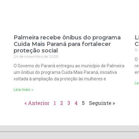
Palmeira recebe ônibus do programa
L
Cuida Mais Paraná para fortalecer
C
proteção social
19
24 de novembro de 2025
O 
O Governo do Paraná entregou ao município de Palmeira
re
um ônibus do programa Cuida Mais Paraná, iniciativa
em
voltada à ampliação da proteção às mulheres e
Le
Leia mais »
« Anterior
1
2
3
4
5
Seguinte »