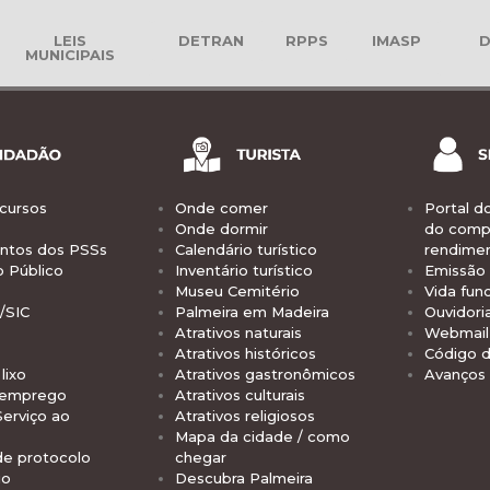
LEIS
DETRAN
RPPS
IMASP
D
MUNICIPAIS
cursos
Onde comer
Portal d
Onde dormir
do comp
tos dos PSSs
Calendário turístico
rendime
o Público
Inventário turístico
Emissão 
Museu Cemitério
Vida func
/SIC
Palmeira em Madeira
Ouvidori
Atrativos naturais
Webmail 
Atrativos históricos
Código d
lixo
Atrativos gastronômicos
Avanços
 emprego
Atrativos culturais
Serviço ao
Atrativos religiosos
Mapa da cidade / como
de protocolo
chegar
io
Descubra Palmeira