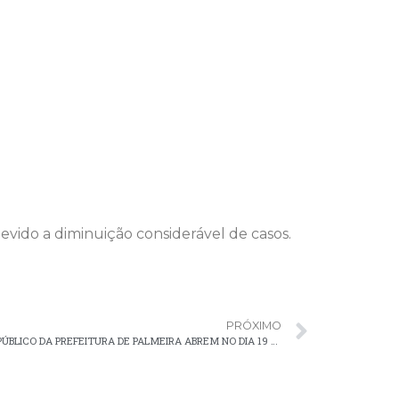
evido a diminuição considerável de casos.
PRÓXIMO
PREPARE-SE! INSCRIÇÕES DO CONCURSO PÚBLICO DA PREFEITURA DE PALMEIRA ABREM NO DIA 19 DE SETEMBRO