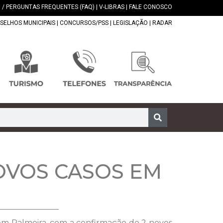
 / PERGUNTAS FREQUENTES (FAQ)
|
V-LIBRAS
|
FALE CONOSCO
SELHOS MUNICIPAIS
|
CONCURSOS/PSS
|
LEGISLAÇÃO
|
RADAR
NOVOS CASOS EM
9 em Palmeira, com a confirmação de 2 novos