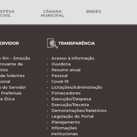
EFESA
CÂMARA
BNDES
CIVIL
MUNICIPAL
o RH – Emissão
Acesso à informação
rovante de
Ouvidoria
ntos
Resumo anual
de holerites
Pessoal
ional
Covid-19
a do Servidor
Licitações/Administração
Prefeitura
Fornecedores
e Ética
Execução/Despesa
Execução/Receita
Demonstrações/Relatórios
Legislação do Portal
Planejamento
Informações
institucionais