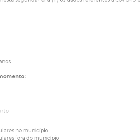
anos;
 momento:
ento
ulares no município
ulares fora do município