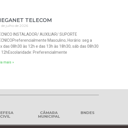
EGANET TELECOM
 de julho de 2026
ÉCNICO INSTALADOR/ AUXILIAR/ SUPORTE
CNICOPreferencialmente Masculino; Horário: seg a
x das 08h30 às 12h e das 13h às 18h30; sáb das 08h30
 12hEscolaridade: Preferencialmente
ia mais »
EFESA
CÂMARA
BNDES
CIVIL
MUNICIPAL