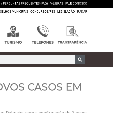
 / PERGUNTAS FREQUENTES (FAQ)
|
V-LIBRAS
|
FALE CONOSCO
SELHOS MUNICIPAIS
|
CONCURSOS/PSS
|
LEGISLAÇÃO
|
RADAR
NOVOS CASOS EM
9 em Palmeira, com a confirmação de 2 novos