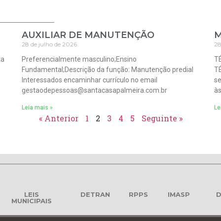
AUXILIAR DE MANUTENÇÃO
M
28 de julho de 2026
28
ta
Preferencialmente masculino;Ensino
T
Fundamental;Descrição da função: Manutenção predial
TÉ
Interessados encaminhar currículo no email
se
gestaodepessoas@santacasapalmeira.com.br
às
Leia mais »
Le
« Anterior
1
2
3
4
5
Seguinte »
LEIS
DETRAN
RPPS
IMASP
D
MUNICIPAIS