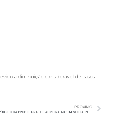
evido a diminuição considerável de casos.
PRÓXIMO
PREPARE-SE! INSCRIÇÕES DO CONCURSO PÚBLICO DA PREFEITURA DE PALMEIRA ABREM NO DIA 19 DE SETEMBRO