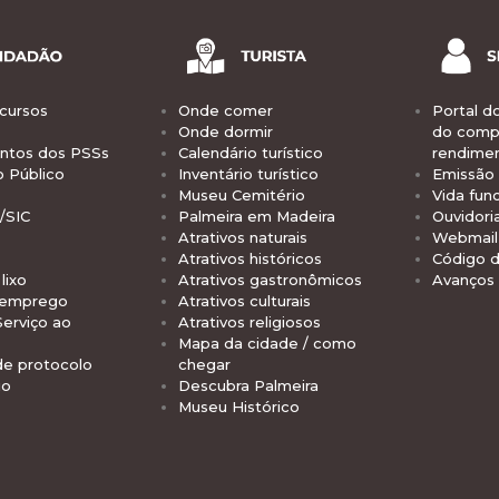
cursos
Onde comer
Portal d
Onde dormir
do comp
tos dos PSSs
Calendário turístico
rendime
o Público
Inventário turístico
Emissão 
Museu Cemitério
Vida func
/SIC
Palmeira em Madeira
Ouvidori
Atrativos naturais
Webmail 
Atrativos históricos
Código d
lixo
Atrativos gastronômicos
Avanços
 emprego
Atrativos culturais
Serviço ao
Atrativos religiosos
Mapa da cidade / como
de protocolo
chegar
io
Descubra Palmeira
Museu Histórico