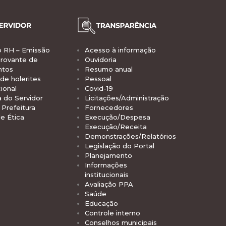
o RH – Emissão
Acesso à informação
rovante de
Ouvidoria
ntos
Resumo anual
de holerites
Pessoal
ional
Covid-19
a do Servidor
Licitações/Administração
Prefeitura
Fornecedores
e Ética
Execução/Despesa
Execução/Receita
Demonstrações/Relatórios
Legislação do Portal
Planejamento
Informações
institucionais
Avaliação PPA
Saúde
Educação
Controle interno
Conselhos municipais