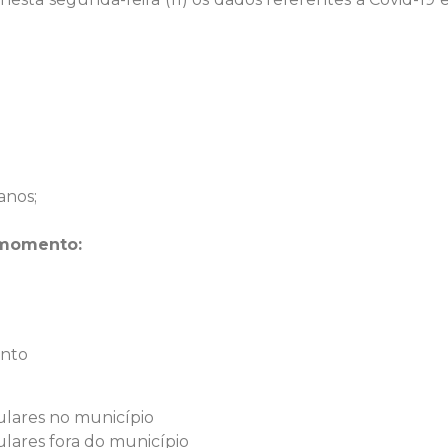
anos;
 momento:
ento
ulares no município
ulares fora do município