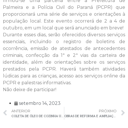
firmou-se uma parceria entre a Prefeitura de
Palmeira e a Polícia Civil do Paraná (PCPR) que
proporcionará uma série de serviços e orientações à
população local. Este evento ocorrerá de 2 a 4 de
outubro, em um local que será anunciado em breve!
Durante esses dias, serão oferecidos diversos serviços
essenciais, incluindo o registro de boletins de
ocorrência, emissão de atestados de antecedentes
criminais, confecção da 1ª e 2ª vias da carteira de
identidade, além de orientações sobre os serviços
prestados pela PCPR. Haverá também atividades
lúdicas para as crianças, acesso aos serviços online da
PCPR e palestras informativas.
Não deixe de participar!
setembro 14, 2023
ANTERIOR
PRÓXIMO
COLETA DE ÓLEO DE COZINHA USADO NA COLÔNIA WITMARSUM
OBRAS DE REFORMA E AMPLIAÇÃO DO CMEI CRISTO REI FORAM CONCLUÍDAS