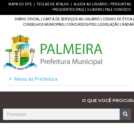
MAPA DO SITE
|
TECLAS DE ATALHO
|
AJUDA AO USUÁRIO / PERGUNTAS
FREQUENTES (FAQ)
|
V-LIBRAS
|
FALE CONOSCO
DIÁRIO OFICIAL
|
CARTA DE SERVIÇOS AO USUÁRIO
|
CÓDIGO DE ÉTICA
|
CONSELHOS MUNICIPAIS
|
CONCURSOS/PSS
|
LEGISLAÇÃO
|
RADAR
Menu da Prefeitura
O QUE VOCÊ PROCUR