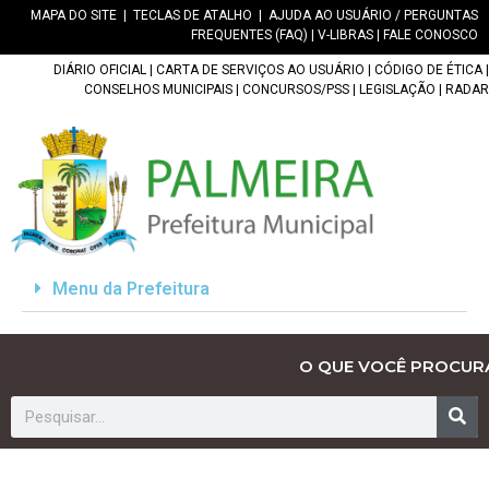
MAPA DO SITE
|
TECLAS DE ATALHO
|
AJUDA AO USUÁRIO / PERGUNTAS
FREQUENTES (FAQ)
|
V-LIBRAS
|
FALE CONOSCO
DIÁRIO OFICIAL
|
CARTA DE SERVIÇOS AO USUÁRIO
|
CÓDIGO DE ÉTICA
|
CONSELHOS MUNICIPAIS
|
CONCURSOS/PSS
|
LEGISLAÇÃO
|
RADAR
Menu da Prefeitura
O QUE VOCÊ PROCUR