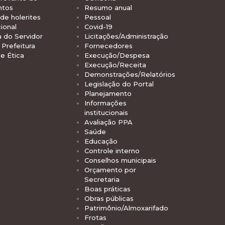
ntos
Resumo anual
de holerites
Pessoal
ional
Covid-19
a do Servidor
Licitações/Administração
Prefeitura
Fornecedores
e Ética
Execução/Despesa
Execução/Receita
Demonstrações/Relatórios
Legislação do Portal
Planejamento
Informações
institucionais
Avaliação PPA
Saúde
Educação
Controle interno
Conselhos municipais
Orçamento por
Secretaria
Boas práticas
Obras públicas
Patrimônio/Almoxarifado
Frotas