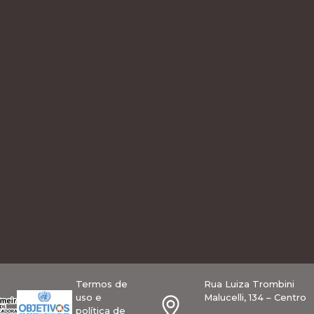
Termos de
Rua Luiza Trombini
uso e
Malucelli, 134 – Centro
política de