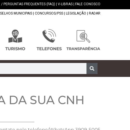
 / PERGUNTAS FREQUENTES (FAQ)
|
V-LIBRAS
|
FALE CONOSCO
SELHOS MUNICIPAIS
|
CONCURSOS/PSS
|
LEGISLAÇÃO
|
RADAR
 DA SUA CNH
 contato pelo telefone/WhatsApp 3909-5005