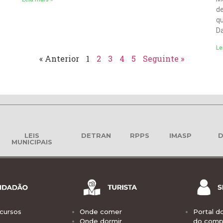
de
qu
Da
Le
« Anterior
1
2
3
4
5
Seguinte »
LEIS
DETRAN
RPPS
IMASP
D
MUNICIPAIS
cursos
Onde comer
Portal d
Onde dormir
do comp