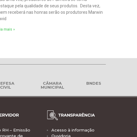
staque pela qualidade de seus produtos. Desta vez,
em receberá nas honras serão os produtores Marwin
vid
ia mais »
EFESA
CÂMARA
BNDES
CIVIL
MUNICIPAL
o RH – Emissão
Acesso à informação
rovante de
Ouvidoria