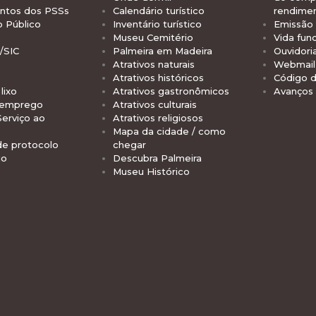
tos dos PSSs
Calendário turístico
rendime
o Público
Inventário turístico
Emissão 
Museu Cemitério
Vida func
/SIC
Palmeira em Madeira
Ouvidori
Atrativos naturais
Webmail 
Atrativos históricos
Código d
lixo
Atrativos gastronômicos
Avanços
 emprego
Atrativos culturais
Serviço ao
Atrativos religiosos
Mapa da cidade / como
de protocolo
chegar
io
Descubra Palmeira
Museu Histórico