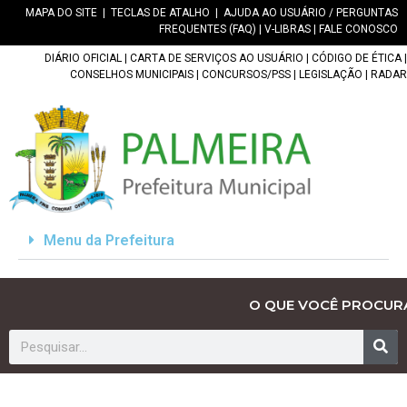
MAPA DO SITE
|
TECLAS DE ATALHO
|
AJUDA AO USUÁRIO / PERGUNTAS
FREQUENTES (FAQ)
|
V-LIBRAS
|
FALE CONOSCO
DIÁRIO OFICIAL
|
CARTA DE SERVIÇOS AO USUÁRIO
|
CÓDIGO DE ÉTICA
|
CONSELHOS MUNICIPAIS
|
CONCURSOS/PSS
|
LEGISLAÇÃO
|
RADAR
Menu da Prefeitura
O QUE VOCÊ PROCUR