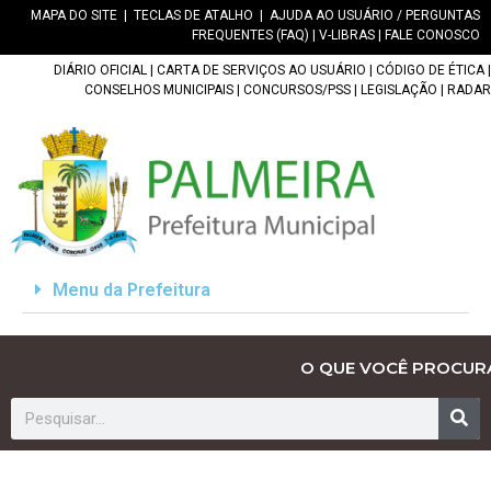
MAPA DO SITE
|
TECLAS DE ATALHO
|
AJUDA AO USUÁRIO / PERGUNTAS
FREQUENTES (FAQ)
|
V-LIBRAS
|
FALE CONOSCO
DIÁRIO OFICIAL
|
CARTA DE SERVIÇOS AO USUÁRIO
|
CÓDIGO DE ÉTICA
|
CONSELHOS MUNICIPAIS
|
CONCURSOS/PSS
|
LEGISLAÇÃO
|
RADAR
Menu da Prefeitura
O QUE VOCÊ PROCUR