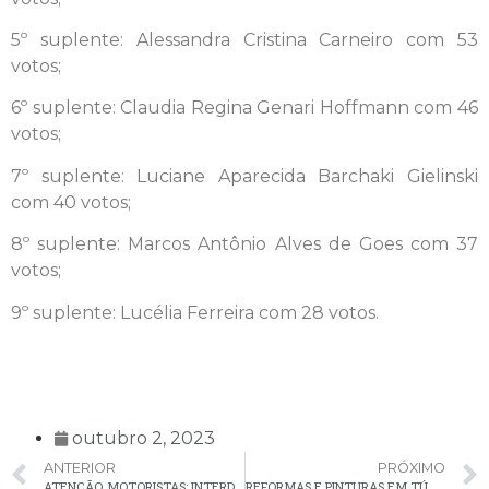
5º suplente: Alessandra Cristina Carneiro com 53
votos;
6º suplente: Claudia Regina Genari Hoffmann com 46
votos;
7º suplente: Luciane Aparecida Barchaki Gielinski
com 40 votos;
8º suplente: Marcos Antônio Alves de Goes com 37
votos;
9º suplente: Lucélia Ferreira com 28 votos.
outubro 2, 2023
ANTERIOR
PRÓXIMO
ATENÇÃO, MOTORISTAS: INTERDIÇÃO DA RUA DO BOULEVARD
REFORMAS E PINTURAS EM TÚMULOS NO CEMITÉRIO MUNICIPAL DEVEM OCORRER ATÉ O DIA 20 DE OUTUBRO