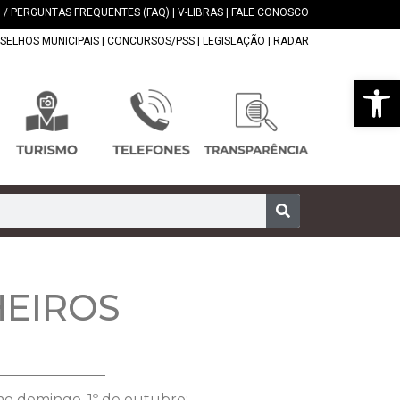
 / PERGUNTAS FREQUENTES (FAQ)
|
V-LIBRAS
|
FALE CONOSCO
SELHOS MUNICIPAIS
|
CONCURSOS/PSS
|
LEGISLAÇÃO
|
RADAR
Abrir 
HEIROS
imo domingo, 1º de outubro: