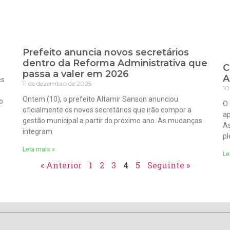
Prefeito anuncia novos secretários
dentro da Reforma Administrativa que
C
passa a valer em 2026
A
es
11 de dezembro de 2025
10
Ontem (10), o prefeito Altamir Sanson anunciou
o
O 
oficialmente os novos secretários que irão compor a
ap
gestão municipal a partir do próximo ano. As mudanças
As
integram
pl
Leia mais »
Le
« Anterior
1
2
3
4
5
Seguinte »