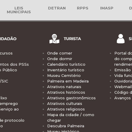
LEIS
DETRAN
RPPS
IMASP
D
MUNICIPAIS
cursos
Onde comer
Portal d
Onde dormir
do comp
tos dos PSSs
Calendário turístico
rendime
o Público
Inventário turístico
Emissão 
Museu Cemitério
Vida func
/SIC
Palmeira em Madeira
Ouvidori
Atrativos naturais
Webmail 
Atrativos históricos
Código d
lixo
Atrativos gastronômicos
Avanços
 emprego
Atrativos culturais
Serviço ao
Atrativos religiosos
Mapa da cidade / como
de protocolo
chegar
io
Descubra Palmeira
Museu Histórico