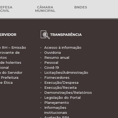
EFESA
CÂMARA
BNDES
CIVIL
MUNICIPAL
o RH – Emissão
Acesso à informação
rovante de
Ouvidoria
ntos
Resumo anual
de holerites
Pessoal
ional
Covid-19
a do Servidor
Licitações/Administração
Prefeitura
Fornecedores
e Ética
Execução/Despesa
Execução/Receita
Demonstrações/Relatórios
Legislação do Portal
Planejamento
Informações
institucionais
Avaliação PPA