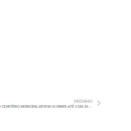
PRÓXIMO
REFORMAS E PINTURAS EM TÚMULOS NO CEMITÉRIO MUNICIPAL DEVEM OCORRER ATÉ O DIA 20 DE OUTUBRO