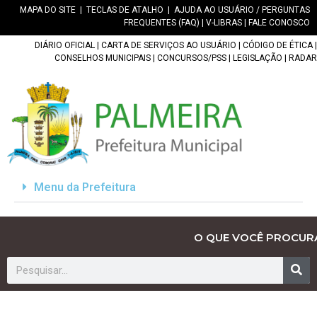
MAPA DO SITE
|
TECLAS DE ATALHO
|
AJUDA AO USUÁRIO / PERGUNTAS
FREQUENTES (FAQ)
|
V-LIBRAS
|
FALE CONOSCO
DIÁRIO OFICIAL
|
CARTA DE SERVIÇOS AO USUÁRIO
|
CÓDIGO DE ÉTICA
|
CONSELHOS MUNICIPAIS
|
CONCURSOS/PSS
|
LEGISLAÇÃO
|
RADAR
Menu da Prefeitura
O QUE VOCÊ PROCUR