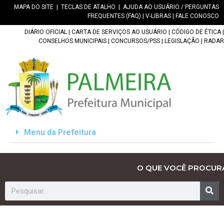
MAPA DO SITE
|
TECLAS DE ATALHO
|
AJUDA AO USUÁRIO / PERGUNTAS
FREQUENTES (FAQ)
|
V-LIBRAS
|
FALE CONOSCO
DIÁRIO OFICIAL
|
CARTA DE SERVIÇOS AO USUÁRIO
|
CÓDIGO DE ÉTICA
|
CONSELHOS MUNICIPAIS
|
CONCURSOS/PSS
|
LEGISLAÇÃO
|
RADAR
Menu da Prefeitura
O QUE VOCÊ PROCUR