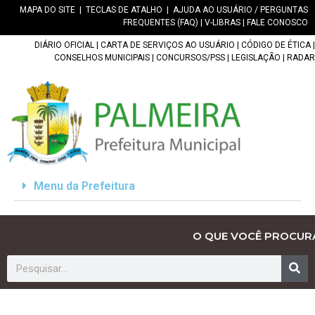
MAPA DO SITE
|
TECLAS DE ATALHO
|
AJUDA AO USUÁRIO / PERGUNTAS
FREQUENTES (FAQ)
|
V-LIBRAS
|
FALE CONOSCO
DIÁRIO OFICIAL
|
CARTA DE SERVIÇOS AO USUÁRIO
|
CÓDIGO DE ÉTICA
|
CONSELHOS MUNICIPAIS
|
CONCURSOS/PSS
|
LEGISLAÇÃO
|
RADAR
Menu da Prefeitura
O QUE VOCÊ PROCUR