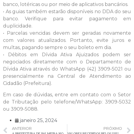
banco, lotéricas ou por meio de aplicativos bancários.
• As guias também estarão disponíveis no DDA do seu
banco. Verifique para evitar pagamento em
duplicidade.
• Parcelas vencidas devem ser geradas novamente
com valores atualizados. Portanto, evite juros e
multas, pagando sempre o seu boleto em dia.
• Débitos em Dívida Ativa Ajuizados podem ser
negociados diretamente com o Departamento de
Dívida Ativa através do WhatsApp (42) 3909-5021 ou
presencialmente na Central de Atendimento ao
Cidadão (Prefeitura).
Em caso de dúvidas, entre em contato com o Setor
de Tributação pelo telefone/WhatsApp: 3909-5032
ou 3909-5088.
janeiro 25, 2024
ANTERIOR
PRÓXIMO
A PREFEITURA DE PALMEIRA NO WHATSAPP: INFORMAÇÕES AO SEU ALCANCE!
VALORES RECEBIDOS PELOS USUÁRIOS DO SUAS DE PALMEIRA, POR MEIO DE POLÍTICAS DE TRANSFERÊNCIA DE RENDA, NO ANO DE 2023