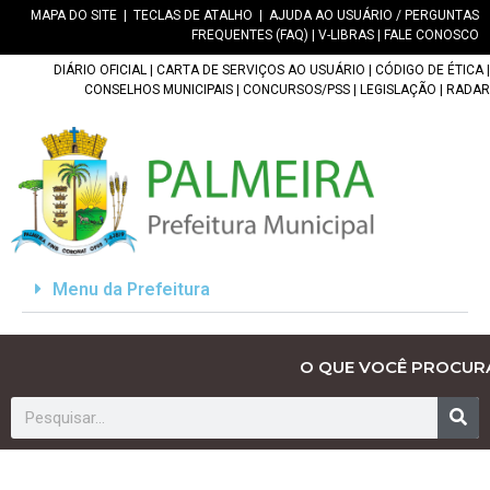
MAPA DO SITE
|
TECLAS DE ATALHO
|
AJUDA AO USUÁRIO / PERGUNTAS
FREQUENTES (FAQ)
|
V-LIBRAS
|
FALE CONOSCO
DIÁRIO OFICIAL
|
CARTA DE SERVIÇOS AO USUÁRIO
|
CÓDIGO DE ÉTICA
|
CONSELHOS MUNICIPAIS
|
CONCURSOS/PSS
|
LEGISLAÇÃO
|
RADAR
Menu da Prefeitura
O QUE VOCÊ PROCUR