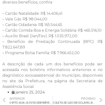
diversos benefícios, confira:
– Cartão Natalidade: R$ 14.406,41
– Vale Gás: R$ 98.044,00
– Cartão Cidadania: R$ 165.544,65
– Cartão Comida Boa e Energia Solidária: R$ 465.516,10
– Auxílio Brasil (Jan/Fev): R$ 1.035.972,00
– Benefício de Prestação Continuada (BPC): R$
7.822.647,89
– Programa Bolsa Família: R$ 7.966.452,00
A descrição de cada um dos benefícios pode ser
acessada nos boletins informativos anteriores e no
diagnóstico socioassistencial do município, disponíveis
no site da Prefeitura, na página da Secretaria de
Assistência Social.
janeiro 25, 2024
ANTERIOR
PRÓXIMO
O IPTU 2024 JÁ ESTÁ DISPONÍVEL PARA CONSULTA E PAGAMENTO, COM VENCIMENTO EM 10 DE ABRIL
COLETA DE LIXO RECICLÁVEL NA ÁREA RURAL, PREVISTA PARA HOJE (25), FOI TRANSFERIDA PARA AMANHÃ (26)