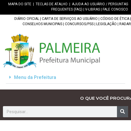
MAPA DO SITE
|
TECLAS DE ATALHO
|
AJUDA AO USUÁRIO / PERGUNTAS
FREQUENTES (FAQ)
|
V-LIBRAS
|
FALE CONOSCO
DIÁRIO OFICIAL
|
CARTA DE SERVIÇOS AO USUÁRIO
|
CÓDIGO DE ÉTICA
|
CONSELHOS MUNICIPAIS
|
CONCURSOS/PSS
|
LEGISLAÇÃO
|
RADAR
Menu da Prefeitura
O QUE VOCÊ PROCUR