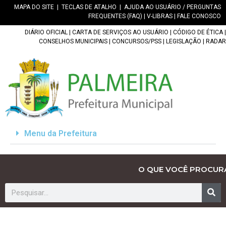
MAPA DO SITE
|
TECLAS DE ATALHO
|
AJUDA AO USUÁRIO / PERGUNTAS
FREQUENTES (FAQ)
|
V-LIBRAS
|
FALE CONOSCO
DIÁRIO OFICIAL
|
CARTA DE SERVIÇOS AO USUÁRIO
|
CÓDIGO DE ÉTICA
|
CONSELHOS MUNICIPAIS
|
CONCURSOS/PSS
|
LEGISLAÇÃO
|
RADAR
Menu da Prefeitura
O QUE VOCÊ PROCUR