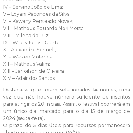
IV – Servino João de Lima;
V – Loyani Pacondes da Silva;
VI – Kawany Penteado Novak;
VII – Matheus Eduardo Neri Motta;
VIII – Milena da Luz;
IX – Webis Jonas Duarte;
X – Alexandre Schnell;
XI – Weslen Molenda;
XII – Matheus Valim;
XIII – Jarloilson de Oliveira;
XIV – Adair dos Santos.
Destaca-se que foram selecionados 14 nomes, uma
vez que não houve número suficiente de inscritos
para atingir os 20 iniciais. Assim, o festival ocorrerá em
um único dia, marcado para o dia 15 de março de
2024 (sexta-feira).
O prazo de 5 dias úteis para recursos permanecerá
aberto, encerrando-se em 04/03.