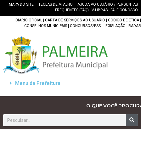
MAPA DO SITE
|
TECLAS DE ATALHO
|
AJUDA AO USUÁRIO / PERGUNTAS
FREQUENTES (FAQ)
|
V-LIBRAS
|
FALE CONOSCO
DIÁRIO OFICIAL
|
CARTA DE SERVIÇOS AO USUÁRIO
|
CÓDIGO DE ÉTICA
|
CONSELHOS MUNICIPAIS
|
CONCURSOS/PSS
|
LEGISLAÇÃO
|
RADAR
Menu da Prefeitura
O QUE VOCÊ PROCUR