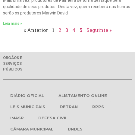
Mais uma vez, produtores de Palmeira se torna destaque pela
qualidade de seus produtos. Desta vez, quem receberá nas honras
serão os produtores Marwin David
Leia mais »
« Anterior
1
2
3
4
5
Seguinte »
ÓRGÃOS E
SERVIÇOS
PÚBLICOS
DIÁRIO OFICIAL
ALISTAMENTO ONLINE
LEIS MUNICIPAIS
DETRAN
RPPS
IMASP
DEFESA CIVIL
CÂMARA MUNICIPAL
BNDES