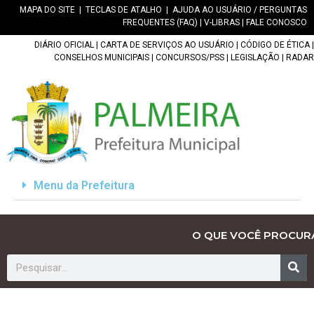
MAPA DO SITE
|
TECLAS DE ATALHO
|
AJUDA AO USUÁRIO / PERGUNTAS
FREQUENTES (FAQ)
|
V-LIBRAS
|
FALE CONOSCO
DIÁRIO OFICIAL
|
CARTA DE SERVIÇOS AO USUÁRIO
|
CÓDIGO DE ÉTICA
|
CONSELHOS MUNICIPAIS
|
CONCURSOS/PSS
|
LEGISLAÇÃO
|
RADAR
Menu da Prefeitura
O QUE VOCÊ PROCUR