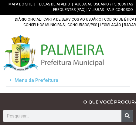
MAPA DO SITE
|
TECLAS DE ATALHO
|
AJUDA AO USUÁRIO / PERGUNTAS
FREQUENTES (FAQ)
|
V-LIBRAS
|
FALE CONOSCO
DIÁRIO OFICIAL
|
CARTA DE SERVIÇOS AO USUÁRIO
|
CÓDIGO DE ÉTICA
|
CONSELHOS MUNICIPAIS
|
CONCURSOS/PSS
|
LEGISLAÇÃO
|
RADAR
Menu da Prefeitura
O QUE VOCÊ PROCUR