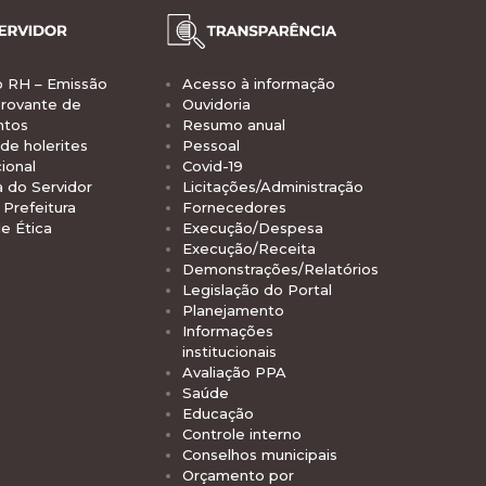
o RH – Emissão
Acesso à informação
rovante de
Ouvidoria
ntos
Resumo anual
de holerites
Pessoal
ional
Covid-19
a do Servidor
Licitações/Administração
Prefeitura
Fornecedores
e Ética
Execução/Despesa
Execução/Receita
Demonstrações/Relatórios
Legislação do Portal
Planejamento
Informações
institucionais
Avaliação PPA
Saúde
Educação
Controle interno
Conselhos municipais
Orçamento por