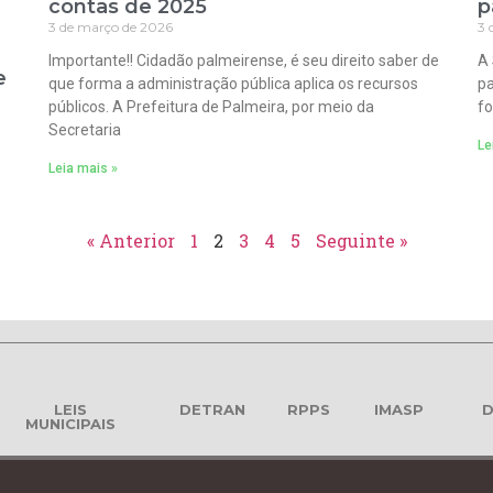
contas de 2025
p
3 de março de 2026
3 
Importante!! Cidadão palmeirense, é seu direito saber de
A 
e
que forma a administração pública aplica os recursos
pa
públicos. A Prefeitura de Palmeira, por meio da
fo
Secretaria
Le
Leia mais »
« Anterior
1
2
3
4
5
Seguinte »
LEIS
DETRAN
RPPS
IMASP
D
MUNICIPAIS