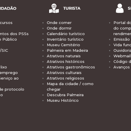
cursos
Onde comer
Portal d
Onde dormir
do comp
tos dos PSSs
Calendário turístico
rendime
o Público
Inventário turístico
Emissão 
Museu Cemitério
Vida func
/SIC
Palmeira em Madeira
Ouvidori
Atrativos naturais
Webmail 
Atrativos históricos
Código d
lixo
Atrativos gastronômicos
Avanços
 emprego
Atrativos culturais
Serviço ao
Atrativos religiosos
Mapa da cidade / como
de protocolo
chegar
io
Descubra Palmeira
Museu Histórico