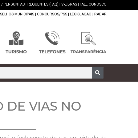
 / PERGUNTAS FREQUENTES (FAQ)
|
V-LIBRAS
|
FALE CONOSCO
SELHOS MUNICIPAIS
|
CONCURSOS/PSS
|
LEGISLAÇÃO
|
RADAR
 DE VIAS NO
rrerá o fechamento de vias em virtude da