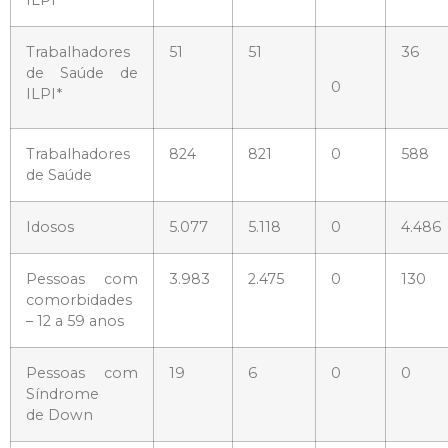
ILPI*
Trabalhadores
51
51
36
de Saúde de
0
ILPI*
Trabalhadores
824
821
0
588
de Saúde
Idosos
5.077
5.118
0
4.486
Pessoas com
3.983
2.475
0
130
comorbidades
– 12 a 59 anos
Pessoas com
19
6
0
0
Síndrome
de Down