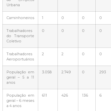
Urbana
Caminhoneiros
1
0
0
0
Trabalhadores
0
0
0
0
do Transporte
Coletivo
Trabalhadores
2
2
0
0
Aeroportuários
População em
3.058
2.749
0
293
geral – 5 a 11
anos
População em
611
426
136
6
geral – 6 meses
a 4 anos