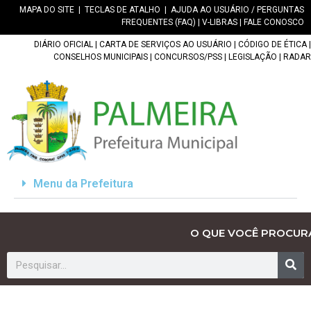
MAPA DO SITE
|
TECLAS DE ATALHO
|
AJUDA AO USUÁRIO / PERGUNTAS
FREQUENTES (FAQ)
|
V-LIBRAS
|
FALE CONOSCO
DIÁRIO OFICIAL
|
CARTA DE SERVIÇOS AO USUÁRIO
|
CÓDIGO DE ÉTICA
|
CONSELHOS MUNICIPAIS
|
CONCURSOS/PSS
|
LEGISLAÇÃO
|
RADAR
Menu da Prefeitura
O QUE VOCÊ PROCUR