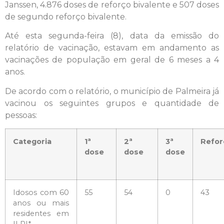
Janssen, 4.876 doses de reforço bivalente e 507 doses
de segundo reforço bivalente.
Até esta segunda-feira (8), data da emissão do
relatório de vacinação, estavam em andamento as
vacinações de população em geral de 6 meses a 4
anos.
De acordo com o relatório, o município de Palmeira já
vacinou os seguintes grupos e quantidade de
pessoas:
Categoria
1ª
2ª
3ª
Refor
dose
dose
dose
Idosos com 60
55
54
0
43
anos ou mais
residentes em