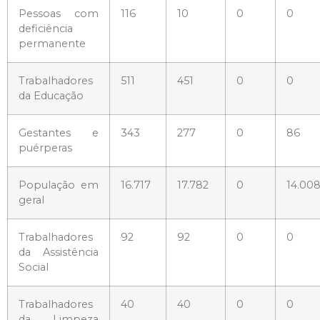
Pessoas com
116
10
0
0
deficiência
permanente
Trabalhadores
511
451
0
0
da Educação
Gestantes e
343
277
0
86
puérperas
População em
16.717
17.782
0
14.00
geral
Trabalhadores
92
92
0
0
da Assistência
Social
Trabalhadores
40
40
0
0
da Limpeza