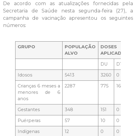
De acordo com as atualizações fornecidas pela
Secretaria de Saúde nesta segunda-feira (27), a
campanha de vacinação apresentou os seguintes
números:
GRUPO
POPULAÇÃO
DOSES
ALVO
APLICADAS
DU
D1
D2
Idosos
5413
3260
0
0
Crianças 6 meses a
2287
775
164
38
menores de 6
anos
Gestantes
348
151
0
0
Puérperas
57
10
0
0
Indígenas
12
0
0
0