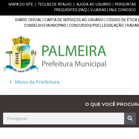
MAPA DO SITE
|
TECLAS DE ATALHO
|
AJUDA AO USUÁRIO / PERGUNTAS
FREQUENTES (FAQ)
|
V-LIBRAS
|
FALE CONOSCO
DIÁRIO OFICIAL
|
CARTA DE SERVIÇOS AO USUÁRIO
|
CÓDIGO DE ÉTICA
|
CONSELHOS MUNICIPAIS
|
CONCURSOS/PSS
|
LEGISLAÇÃO
|
RADAR
Menu da Prefeitura
O QUE VOCÊ PROCUR