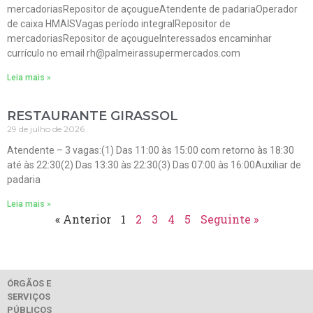
mercadoriasRepositor de açougueAtendente de padariaOperador
de caixa HMAISVagas período integralRepositor de
mercadoriasRepositor de açougueInteressados encaminhar
currículo no email rh@palmeirassupermercados.com
Leia mais »
RESTAURANTE GIRASSOL
29 de julho de 2026
Atendente – 3 vagas:(1) Das 11:00 às 15:00 com retorno às 18:30
até às 22:30(2) Das 13:30 às 22:30(3) Das 07:00 às 16:00Auxiliar de
padaria
Leia mais »
« Anterior
1
2
3
4
5
Seguinte »
ÓRGÃOS E
SERVIÇOS
PÚBLICOS