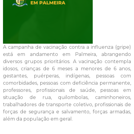
A campanha de vacinação contra a influenza (gripe)
está em andamento em Palmeira, abrangendo
diversos grupos prioritários. A vacinação contempla
idosos, crianças de 6 meses a menores de 6 anos,
gestantes, puérperas, indígenas, pessoas com
comorbidades, pessoas com deficiência permanente,
professores, profissionais de saúde, pessoas em
situação de rua, quilombolas, caminhoneiros,
trabalhadores de transporte coletivo, profissionais de
forças de segurança e salvamento, forças armadas,
além da população em geral.