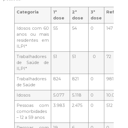
Categoria
1ª
2ª
3ª
Reforços
dose
dose
dose
Idosos com 60
55
54
0
147
anos ou mais
residentes em
ILPI*
Trabalhadores
51
51
0
72
de Saúde de
ILPI*
Trabalhadores
824
821
0
981
de Saúde
Idosos
5.077
5.118
0
10.014
Pessoas com
3.983
2.475
0
512
comorbidades
– 12 a 59 anos
Pessoas com
19
6
0
0