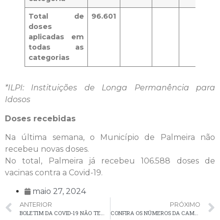
Total de
96.601
doses
aplicadas em
todas as
categorias
*ILPI: Instituições de Longa Permanência para
Idosos
Doses recebidas
Na última semana, o Município de Palmeira não
recebeu novas doses.
No total, Palmeira já recebeu 106.588 doses de
vacinas contra a Covid-19.
maio 27, 2024
ANTERIOR
PRÓXIMO
BOLETIM DA COVID-19 NÃO TEM NOVOS CASOS EM PALMEIRA NA ÚLTIMA SEMANA
CONFIRA OS NÚMEROS DA CAMPANHA DE VACINAÇÃO CONTRA INFLUENZA EM PALMEIRA