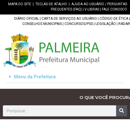
MAPA DO SITE
|
TECLAS DE ATALHO
|
AJUDA AO USUÁRIO / PERGUNTAS
FREQUENTES (FAQ)
|
V-LIBRAS
|
FALE CONOSCO
DIÁRIO OFICIAL
|
CARTA DE SERVIÇOS AO USUÁRIO
|
CÓDIGO DE ÉTICA
|
CONSELHOS MUNICIPAIS
|
CONCURSOS/PSS
|
LEGISLAÇÃO
|
RADAR
Menu da Prefeitura
O QUE VOCÊ PROCUR