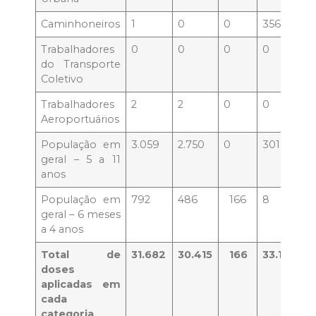
Caminhoneiros
1
0
0
356
Trabalhadores
0
0
0
0
do Transporte
Coletivo
Trabalhadores
2
2
0
0
Aeroportuários
População em
3.059
2.750
0
301
geral – 5 a 11
anos
População em
792
486
166
8
geral – 6 meses
a 4 anos
Total de
31.682
30.415
166
33.150
doses
aplicadas em
cada
categoria