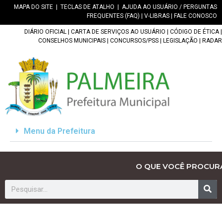
MAPA DO SITE
|
TECLAS DE ATALHO
|
AJUDA AO USUÁRIO / PERGUNTAS
FREQUENTES (FAQ)
|
V-LIBRAS
|
FALE CONOSCO
DIÁRIO OFICIAL
|
CARTA DE SERVIÇOS AO USUÁRIO
|
CÓDIGO DE ÉTICA
|
CONSELHOS MUNICIPAIS
|
CONCURSOS/PSS
|
LEGISLAÇÃO
|
RADAR
Menu da Prefeitura
O QUE VOCÊ PROCUR