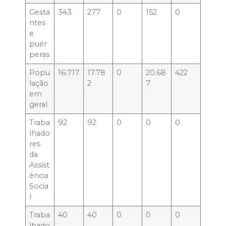
Gesta
343
277
0
152
0
ntes
e
puér
peras
Popu
16.717
17.78
0
20.68
422
lação
2
7
em
geral
Traba
92
92
0
0
0
lhado
res
da
Assist
ência
Socia
l
Traba
40
40
0
0
0
lhado