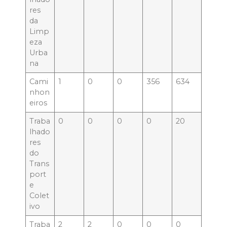
res
da
Limp
eza
Urba
na
Cami
1
0
0
356
634
nhon
eiros
Traba
0
0
0
0
20
lhado
res
do
Trans
port
e
Colet
ivo
Traba
2
2
0
0
0