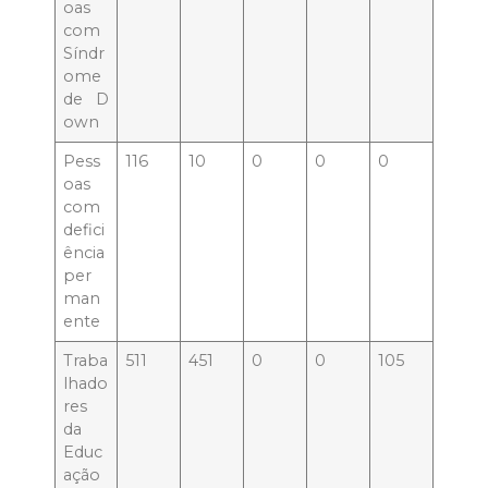
oas
com
Síndr
ome
de D
own
Pess
116
10
0
0
0
oas
com
defici
ência
per
man
ente
Traba
511
451
0
0
105
lhado
res
da
Educ
ação