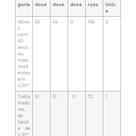
goria
dose
dose
dose
rços
Únic
a
Idoso
55
54
0
156
0
s
com
60
anos
ou
mais
resid
entes
em
ILPI*
Traba
51
51
0
72
1
lhado
res
de
Saúd
e de
ILPI*