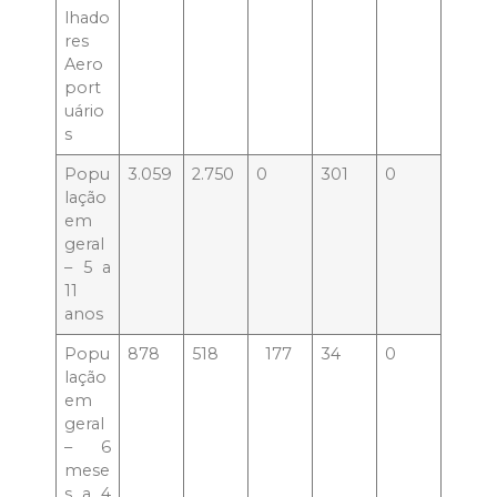
lhado
res
Aero
port
uário
s
Popu
3.059
2.750
0
301
0
lação
em
geral
– 5 a
11
anos
Popu
878
518
177
34
0
lação
em
geral
– 6
mese
s a 4