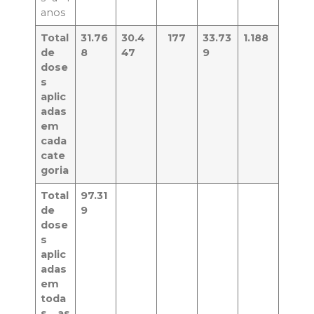
anos
Total
31.76
30.4
177
33.73
1.188
de
8
47
9
dose
s
aplic
adas
em
cada
cate
goria
Total
97.31
de
9
dose
s
aplic
adas
em
toda
s as