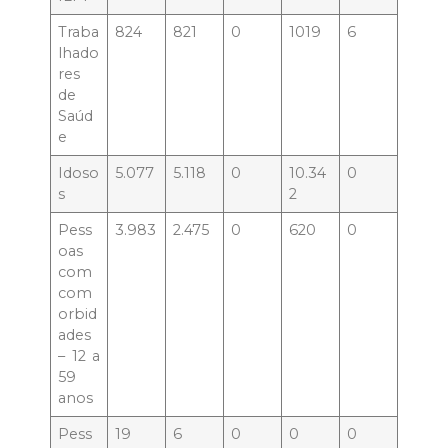
Traba
824
821
0
1019
6
lhado
res
de
Saúd
e
Idoso
5.077
5.118
0
10.34
0
s
2
Pess
3.983
2.475
0
620
0
oas
com
com
orbid
ades
– 12 a
59
anos
Pess
19
6
0
0
0