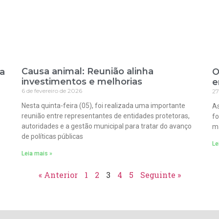
Causa animal: Reunião alinha
ra
O
investimentos e melhorias
e
6 de fevereiro de 2026
27
Nesta quinta-feira (05), foi realizada uma importante
As
reunião entre representantes de entidades protetoras,
fo
autoridades e a gestão municipal para tratar do avanço
ma
de políticas públicas
Le
Leia mais »
« Anterior
1
2
3
4
5
Seguinte »