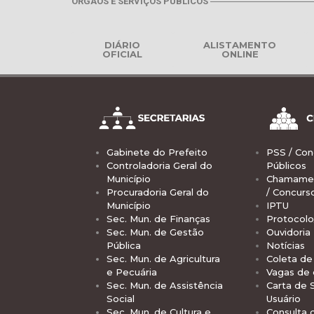
ÓRGÃOS E SERVIÇOS PÚBLICOS
DIÁRIO
ALISTAMENTO
OFICIAL
ONLINE
Gabinete do Prefeito
PSS / Con
Controladoria Geral do
Públicos
Município
Chamamen
Procuradoria Geral do
/ Concurs
Município
IPTU
Sec. Mun. de Finanças
Protocolo
Sec. Mun. de Gestão
Ouvidoria
Pública
Notícias
Sec. Mun. de Agricultura
Coleta de 
e Pecuária
Vagas de
Sec. Mun. de Assistência
Carta de 
Social
Usuário
Sec. Mun. de Cultura e
Consulta 