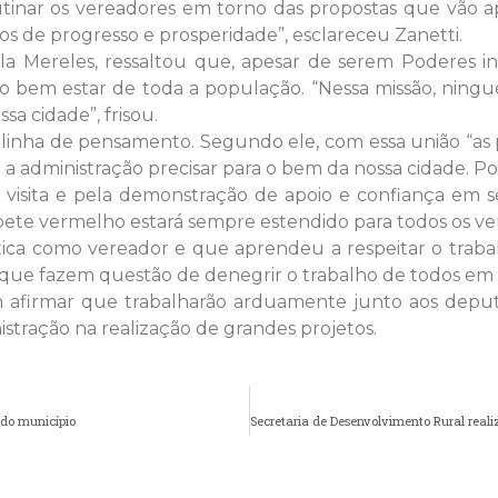
tinar os vereadores em torno das propostas que vão apoi
os de progresso e prosperidade”, esclareceu Zanetti.
íola Mereles, ressaltou que, apesar de serem Poderes
 bem estar de toda a população. “Nessa missão, ningué
a cidade”, frisou.
inha de pensamento. Segundo ele, com essa união “as 
e a administração precisar para o bem da nossa cidade. P
 visita e pela demonstração de apoio e confiança em 
tapete vermelho estará sempre estendido para todos os ve
ítica como vereador e que aprendeu a respeitar o traba
ue fazem questão de denegrir o trabalho de todos em f
afirmar que trabalharão arduamente junto aos deput
nistração na realização de grandes projetos.
 do município