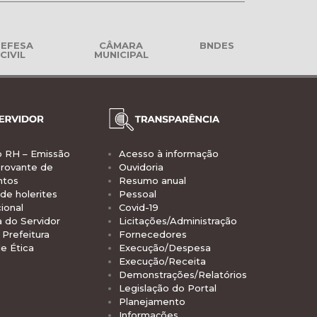
EFESA
CÂMARA
BNDES
CIVIL
MUNICIPAL
o RH – Emissão
Acesso à informação
rovante de
Ouvidoria
ntos
Resumo anual
de holerites
Pessoal
ional
Covid-19
a do Servidor
Licitações/Administração
Prefeitura
Fornecedores
e Ética
Execução/Despesa
Execução/Receita
Demonstrações/Relatórios
Legislação do Portal
Planejamento
Informações