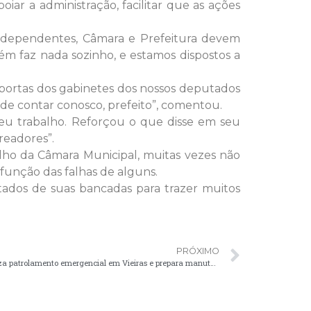
ar a administração, facilitar que as ações
 independentes, Câmara e Prefeitura devem
m faz nada sozinho, e estamos dispostos a
portas dos gabinetes dos nossos deputados
ode contar conosco, prefeito”, comentou.
seu trabalho. Reforçou o que disse em seu
readores”.
lho da Câmara Municipal, muitas vezes não
unção das falhas de alguns.
ados de suas bancadas para trazer muitos
PRÓXIMO
Secretaria de Desenvolvimento Rural realiza patrolamento emergencial em Vieiras e prepara manutenção dos roteiros escolares