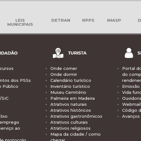
LEIS
DETRAN
RPPS
IMASP
D
MUNICIPAIS
cursos
Onde comer
Portal d
Onde dormir
do comp
tos dos PSSs
Calendário turístico
rendime
o Público
Inventário turístico
Emissão 
Museu Cemitério
Vida func
/SIC
Palmeira em Madeira
Ouvidori
Atrativos naturais
Webmail 
Atrativos históricos
Código d
lixo
Atrativos gastronômicos
Avanços
 emprego
Atrativos culturais
Serviço ao
Atrativos religiosos
Mapa da cidade / como
de protocolo
chegar