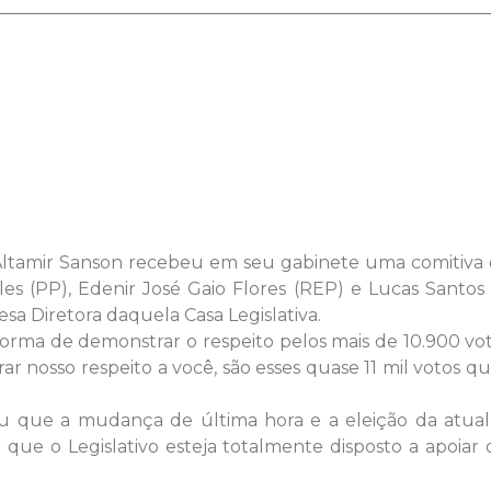
to Altamir Sanson recebeu em seu gabinete uma comitiv
es (PP), Edenir José Gaio Flores (REP) e Lucas Santos
sa Diretora daquela Casa Legislativa.
a forma de demonstrar o respeito pelos mais de 10.900 vo
r nosso respeito a você, são esses quase 11 mil votos q
cou que a mudança de última hora e a eleição da atual 
que o Legislativo esteja totalmente disposto a apoiar 