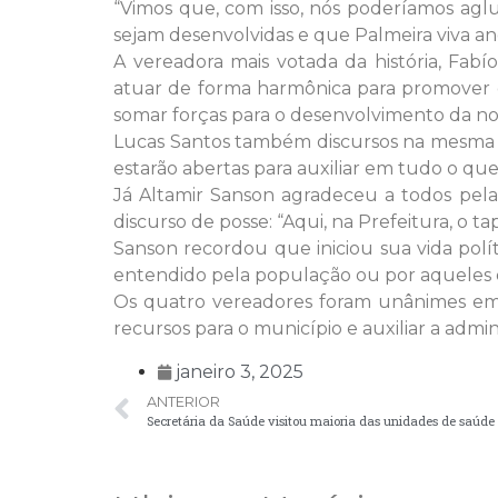
“Vimos que, com isso, nós poderíamos aglu
sejam desenvolvidas e que Palmeira viva an
A vereadora mais votada da história, Fab
atuar de forma harmônica para promover o
somar forças para o desenvolvimento da noss
Lucas Santos também discursos na mesma l
estarão abertas para auxiliar em tudo o qu
Já Altamir Sanson agradeceu a todos pela
discurso de posse: “Aqui, na Prefeitura, o 
Sanson recordou que iniciou sua vida pol
entendido pela população ou por aqueles q
Os quatro vereadores foram unânimes em 
recursos para o município e auxiliar a admi
janeiro 3, 2025
ANTERIOR
Secretária da Saúde visitou maioria das unidades de saúde