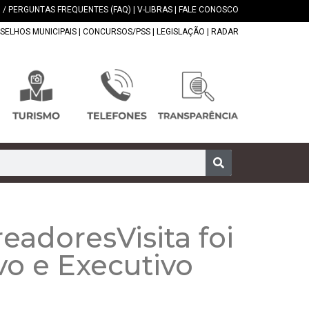
 / PERGUNTAS FREQUENTES (FAQ)
|
V-LIBRAS
|
FALE CONOSCO
SELHOS MUNICIPAIS
|
CONCURSOS/PSS
|
LEGISLAÇÃO
|
RADAR
eadoresVisita foi
ivo e Executivo