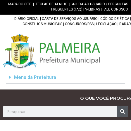
MAPA DO SITE
|
TECLAS DE ATALHO
|
AJUDA AO USUÁRIO / PERGUNTAS
FREQUENTES (FAQ)
|
V-LIBRAS
|
FALE CONOSCO
DIÁRIO OFICIAL
|
CARTA DE SERVIÇOS AO USUÁRIO
|
CÓDIGO DE ÉTICA
|
CONSELHOS MUNICIPAIS
|
CONCURSOS/PSS
|
LEGISLAÇÃO
|
RADAR
Menu da Prefeitura
O QUE VOCÊ PROCUR