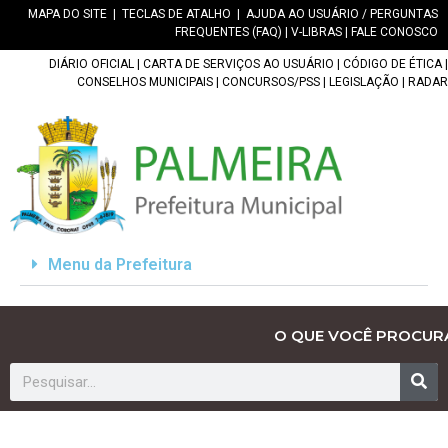
MAPA DO SITE
|
TECLAS DE ATALHO
|
AJUDA AO USUÁRIO / PERGUNTAS
FREQUENTES (FAQ)
|
V-LIBRAS
|
FALE CONOSCO
DIÁRIO OFICIAL
|
CARTA DE SERVIÇOS AO USUÁRIO
|
CÓDIGO DE ÉTICA
|
CONSELHOS MUNICIPAIS
|
CONCURSOS/PSS
|
LEGISLAÇÃO
|
RADAR
Menu da Prefeitura
O QUE VOCÊ PROCUR