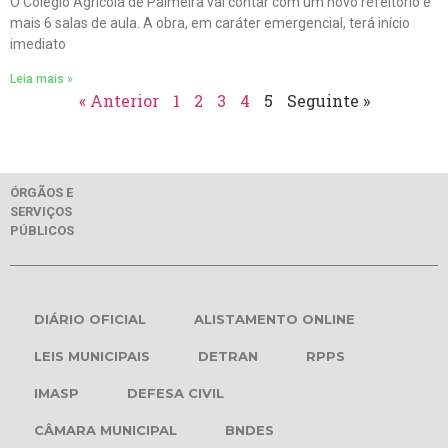
O Colégio Agrícola de Palmeira vai contar com um novo refeitório e
mais 6 salas de aula. A obra, em caráter emergencial, terá início
imediato
Leia mais »
« Anterior
1
2
3
4
5
Seguinte »
ÓRGÃOS E
SERVIÇOS
PÚBLICOS
DIÁRIO OFICIAL
ALISTAMENTO ONLINE
LEIS MUNICIPAIS
DETRAN
RPPS
IMASP
DEFESA CIVIL
CÂMARA MUNICIPAL
BNDES