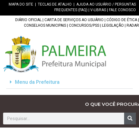
MAPA DO SITE
|
TECLAS DE ATALHO
|
AJUDA AO USUÁRIO / PERGUNTAS
FREQUENTES (FAQ)
|
V-LIBRAS
|
FALE CONOSCO
DIÁRIO OFICIAL
|
CARTA DE SERVIÇOS AO USUÁRIO
|
CÓDIGO DE ÉTICA
|
CONSELHOS MUNICIPAIS
|
CONCURSOS/PSS
|
LEGISLAÇÃO
|
RADAR
Menu da Prefeitura
O QUE VOCÊ PROCUR