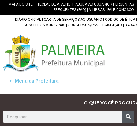
MAPA DO SITE
|
TECLAS DE ATALHO
|
AJUDA AO USUÁRIO / PERGUNTAS
FREQUENTES (FAQ)
|
V-LIBRAS
|
FALE CONOSCO
DIÁRIO OFICIAL
|
CARTA DE SERVIÇOS AO USUÁRIO
|
CÓDIGO DE ÉTICA
|
CONSELHOS MUNICIPAIS
|
CONCURSOS/PSS
|
LEGISLAÇÃO
|
RADAR
Menu da Prefeitura
O QUE VOCÊ PROCUR