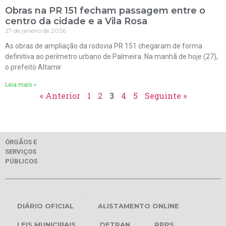
Obras na PR 151 fecham passagem entre o
centro da cidade e a Vila Rosa
27 de janeiro de 2026
As obras de ampliação da rodovia PR 151 chegaram de forma
definitiva ao perímetro urbano de Palmeira. Na manhã de hoje (27),
o prefeito Altamir
Leia mais »
« Anterior
1
2
3
4
5
Seguinte »
ÓRGÃOS E
SERVIÇOS
PÚBLICOS
DIÁRIO OFICIAL
ALISTAMENTO ONLINE
LEIS MUNICIPAIS
DETRAN
RPPS